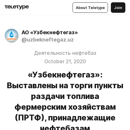
About Teletype
Join
АО «Узбекнефтегаз»
@uzbekneftegaz.uz
Деятельность нефтебаз
October 21, 2020
«Узбекнефтегаз»:
Выставлены на торги пункты
раздачи топлива
фермерским хозяйствам
(ПРТФ), принадлежащие
нефтебазам