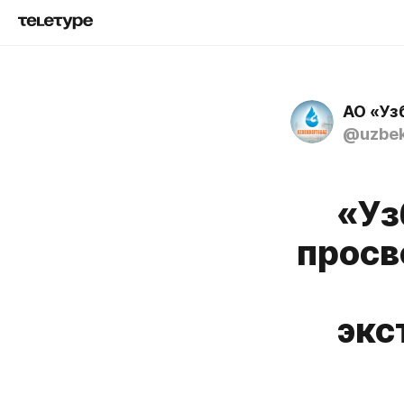
АО «Уз
@uzbek
«Уз
просв
экс