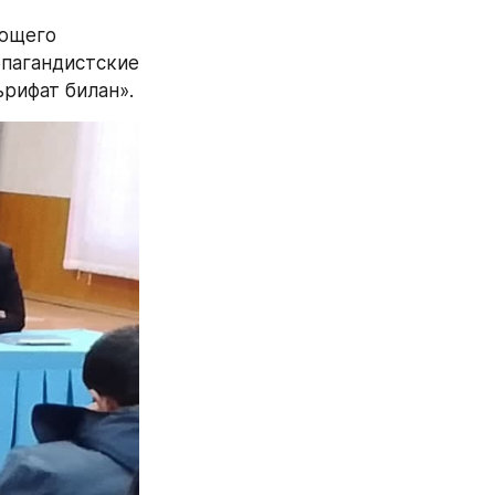
ющего 
пагандистские 
рифат билан».