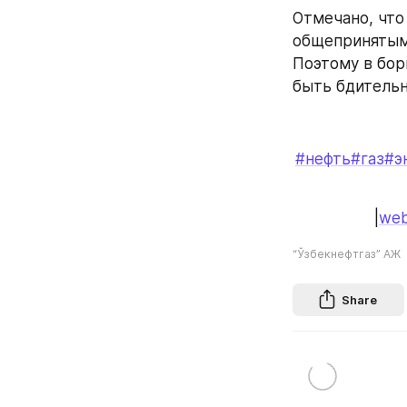
Отмечано, что
общепринятым 
Поэтому в бор
быть бдительн
#нефть
#газ
#э
|
web
“Ўзбекнефтгаз” АЖ
Share