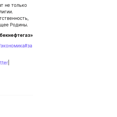
 не только 
игии. 
ственность, 
ущее Родины.
збекнефтегаз»
#экономика
#за
tter
|