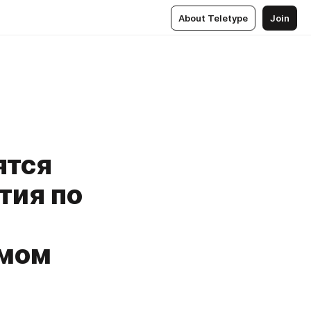
About Teletype
Join
ятся
тия по
змом