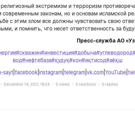
 религиозный экстремизм и терроризм противоречат
современным законам, но и основам исламской рел
ьбе с этим злом все должны чувствовать свою ответ
ыми, и помнить, что несет ответственность за буд
Пресс-служба АО «У
нергия
#скважин
#инвестиция
#добыча
#углеводород
вод
#нефтебаза
#қудуқ
#кон
#иқтисод
#аёқш
-sayt
|
facebook
|
instagram
|
telegram
|
vk.com
|
YouTube
|
twi
December 14, 2021, 18:24
0
views
0
reactions
0
replies