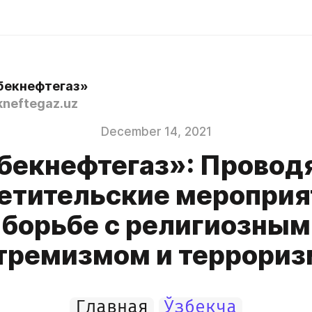
бекнефтегаз»
neftegaz.uz
December 14, 2021
бекнефтегаз»: Провод
етительские мероприя
борьбе с религиозным
тремизмом и террори
Главная
Ўзбекча