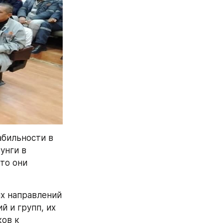
бильности в 
нги в 
то они 
х направлений 
 и групп, их 
ов к 