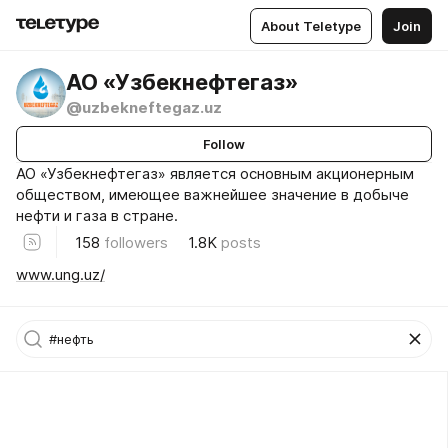
About Teletype
Join
АО «Узбекнефтегаз»
@uzbekneftegaz.uz
Follow
АО «Узбекнефтегаз» является основным акционерным
обществом, имеющее важнейшее значение в добыче
нефти и газа в стране.
158
followers
1.8K
posts
www.ung.uz/