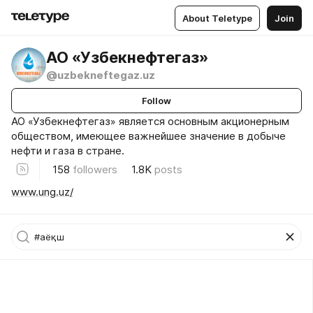
About Teletype
Join
АО «Узбекнефтегаз»
@uzbekneftegaz.uz
Follow
АО «Узбекнефтегаз» является основным акционерным
обществом, имеющее важнейшее значение в добыче
нефти и газа в стране.
158
followers
1.8K
posts
www.ung.uz/