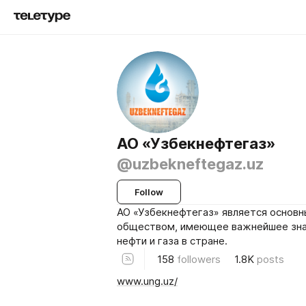
АО «Узбекнефтегаз»
@uzbekneftegaz.uz
Follow
АО «Узбекнефтегаз» является основ
обществом, имеющее важнейшее зна
нефти и газа в стране.
158
followers
1.8K
posts
www.ung.uz/