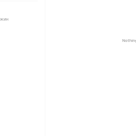
ажин
Nothin