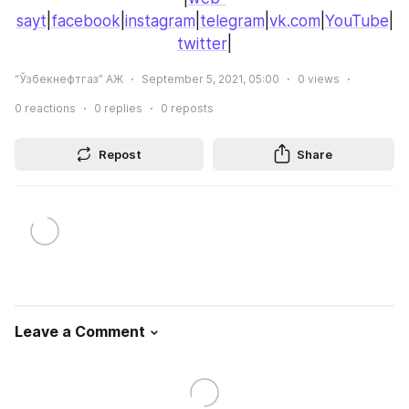
sayt
|
facebook
|
instagram
|
telegram
|
vk.com
|
YouTube
|
twitter
|
“Ўзбекнефтгаз” АЖ
September 5, 2021, 05:00
0
views
0
reactions
0
replies
0
reposts
Repost
Share
Leave a Comment