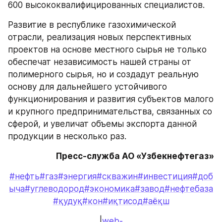
600 высококвалифицированных специалистов.
Развитие в республике газохимической 
отрасли, реализация новых перспективных 
проектов на основе местного сырья не только 
обеспечат независимость нашей страны от 
полимерного сырья, но и создадут реальную 
основу для дальнейшего устойчивого 
функционирования и развития субъектов малого 
и крупного предпринимательства, связанных со 
сферой, и увеличат объемы экспорта данной 
продукции в несколько раз.
Пресс-служба АО «Узбекнефтегаз»
#нефть
#газ
#энергия
#скважин
#инвестиция
#доб
ыча
#углеводород
#экономика
#завод
#нефтебаза
#қудуқ
#кон
#иқтисод
#аёқш
|
web-