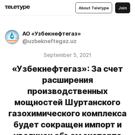
About Teletype
Join
АО «Узбекнефтегаз»
@uzbekneftegaz.uz
September 5, 2021
«Узбекнефтегаз»: За счет
расширения
производственных
мощностей Шуртанского
газохимического комплекса
будет сокращен импорт и