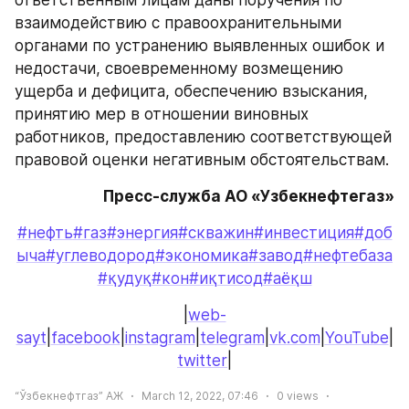
взаимодействию с правоохранительными 
органами по устранению выявленных ошибок и 
недостачи, своевременному возмещению 
ущерба и дефицита, обеспечению взыскания, 
принятию мер в отношении виновных 
работников, предоставлению соответствующей 
правовой оценки негативным обстоятельствам.
Пресс-служба АО «Узбекнефтегаз»
#нефть
#газ
#энергия
#скважин
#инвестиция
#доб
ыча
#углеводород
#экономика
#завод
#нефтебаза
#қудуқ
#кон
#иқтисод
#аёқш
|
web-
sayt
|
facebook
|
instagram
|
telegram
|
vk.com
|
YouTube
|
twitter
|
“Ўзбекнефтгаз” АЖ
March 12, 2022, 07:46
0
views