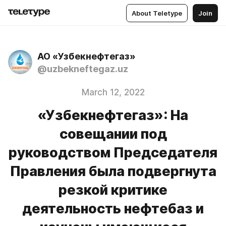
About Teletype
Join
АО «Узбекнефтегаз»
@uzbekneftegaz.uz
March 12, 2022
«Узбекнефтегаз»: На
совещании под
руководством Председателя
Правления была подвергнута
резкой критике
деятельность нефтебаз и