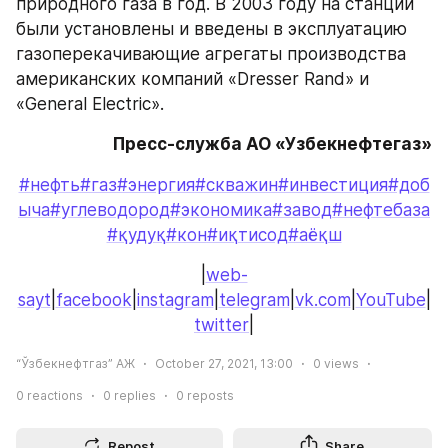
природного газа в год. В 2003 году на станции 
были установлены и введены в эксплуатацию 
газоперекачивающие агрегаты производства 
американских компаний «Dresser Rand» и 
«General Electric».
Пресс-служба АО «Узбекнефтегаз»
#нефть
#газ
#энергия
#скважин
#инвестиция
#доб
ыча
#углеводород
#экономика
#завод
#нефтебаза
#қудуқ
#кон
#иқтисод
#аёқш
|
web-
sayt
|
facebook
|
instagram
|
telegram
|
vk.com
|
YouTube
|
twitter
|
“Ўзбекнефтгаз” АЖ
October 27, 2021, 13:00
0
views
0
reactions
0
replies
0
reposts
Repost
Share