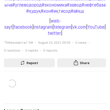
ыча
#углеводород
#экономика
#завод
#нефтебаза
#қудуқ
#кон
#иқтисод
#аёқш
|
web-
sayt
|
facebook
|
instagram
|
telegram
|
vk.com
|
YouTube
|
twitter
|
“Ўзбекнефтгаз” АЖ
August 23, 2021, 05:00
0
views
0
reactions
0
replies
0
reposts
Repost
Share