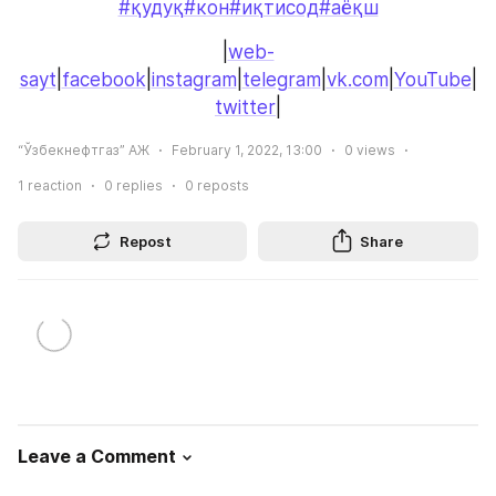
#қудуқ
#кон
#иқтисод
#аёқш
|
web-
sayt
|
facebook
|
instagram
|
telegram
|
vk.com
|
YouTube
|
twitter
|
“Ўзбекнефтгаз” АЖ
February 1, 2022, 13:00
0
views
1
reaction
0
replies
0
reposts
Repost
Share
Leave a Comment