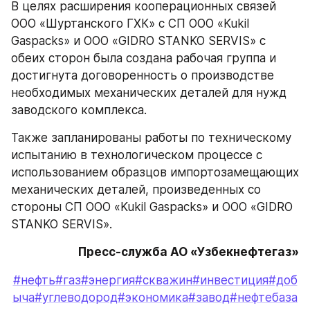
В целях расширения кооперационных связей 
ООО «Шуртанского ГХК» с СП ООО «Kukil 
Gaspacks» и ООО «GIDRO STANKO SERVIS» с 
обеих сторон была создана рабочая группа и 
достигнута договоренность о производстве 
необходимых механических деталей для нужд 
заводского комплекса.
Также запланированы работы по техническому 
испытанию в технологическом процессе с 
использованием образцов импортозамещающих 
механических деталей, произведенных со 
стороны СП ООО «Kukil Gaspacks» и ООО «GIDRO 
STANKO SERVIS».
Пресс-служба АО «Узбекнефтегаз»
#нефть
#газ
#энергия
#скважин
#инвестиция
#доб
ыча
#углеводород
#экономика
#завод
#нефтебаза