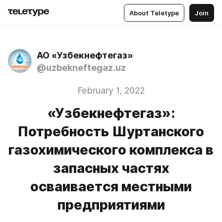
About Teletype
Join
АО «Узбекнефтегаз»
@uzbekneftegaz.uz
February 1, 2022
«Узбекнефтегаз»:
Потребность Шуртанского
газохимического комплекса в
запасных частях
осваивается местными
предприятиями