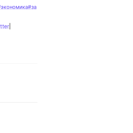
#экономика
#за
tter
|