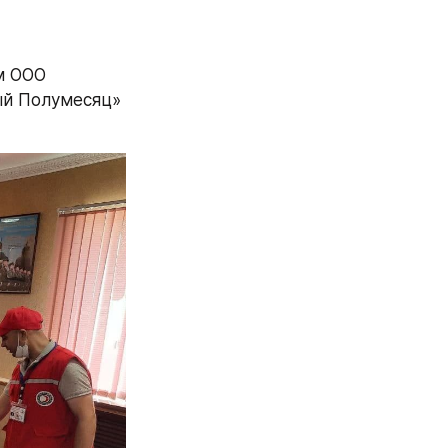
 ООО 
й Полумесяц» 