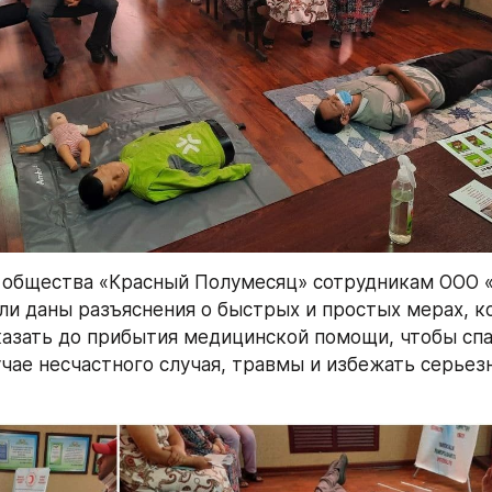
общества «Красный Полумесяц» сотрудникам ООО «Г
ли даны разъяснения о быстрых и простых мерах, к
азать до прибытия медицинской помощи, чтобы спа
учае несчастного случая, травмы и избежать серьезн