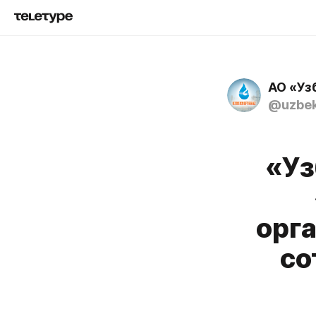
АО «Уз
@uzbek
«Уз
орг
со