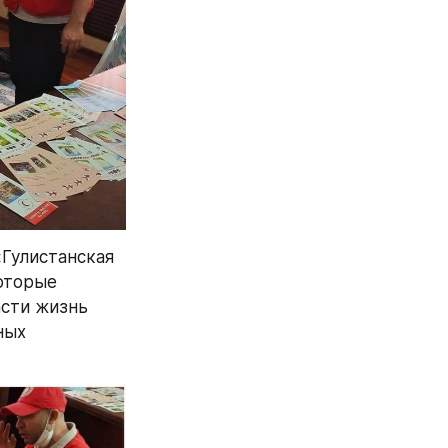
улистанская 
оторые 
сти жизнь 
ых 