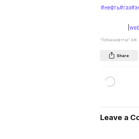
#нефть
#газ
#э
|
web
“Ўзбекнефтгаз” АЖ
Share
Leave a 