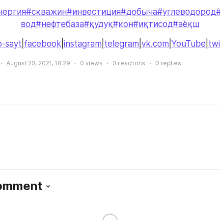
нергия
#скважин
#инвестиция
#добыча
#углеводород
вод
#нефтебаза
#қудуқ
#кон
#иқтисод
#аёқш
-sayt
|
facebook
|
instagram
|
telegram
|
vk.com
|
YouTube
|
twi
August 20, 2021, 18:29
0
views
0
reactions
0
replies
Comment