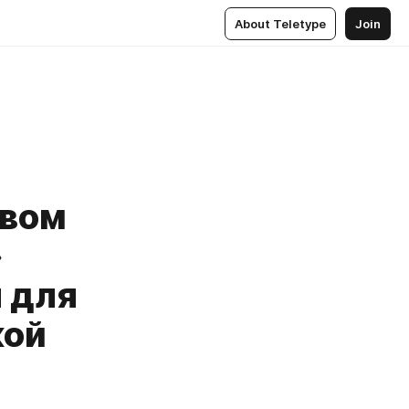
About Teletype
Join
твом
»
 для
кой