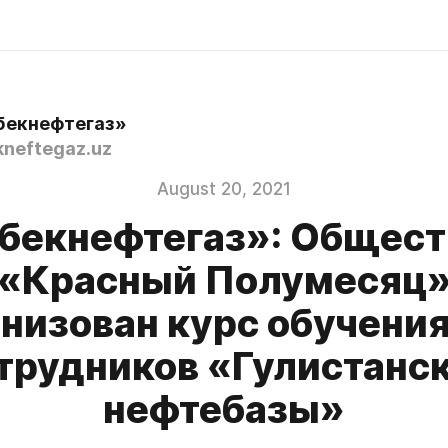
бекнефтегаз»
neftegaz.uz
August 20, 2021
бекнефтегаз»: Общес
«Красный Полумесяц
анизован курс обучения
трудников «Гулистанс
нефтебазы»