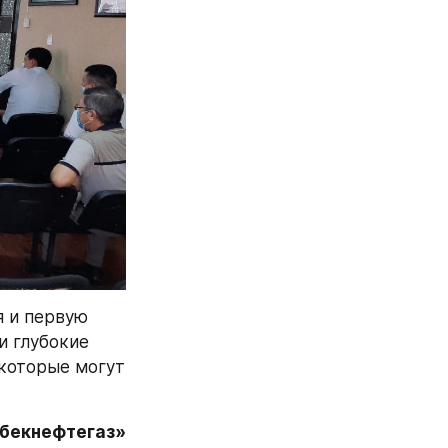
 и первую 
 глубокие 
которые могут 
збекнефтегаз»