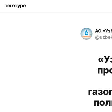
АО «Уз
@uzbek
«У
пр
газо
пол