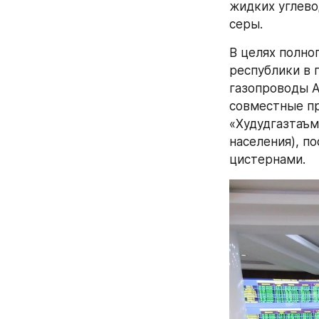
жидких углевод
серы.
В целях полно
республики в 
газопроводы АО
совместные пре
«Худудгазтаъм
населения), п
цистернами.