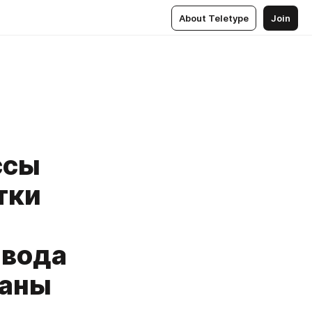
About Teletype
Join
ссы
тки
авода
ваны