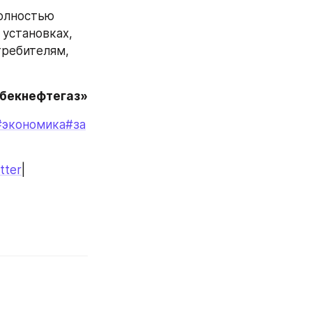
олностью 
установках, 
ребителям, 
збекнефтегаз»
#экономика
#за
tter
|