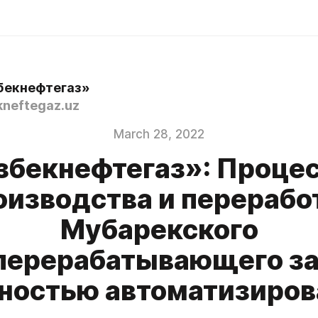
бекнефтегаз»
neftegaz.uz
March 28, 2022
збекнефтегаз»: Проце
оизводства и перерабо
Мубарекского
перерабатывающего з
ностью автоматизиро