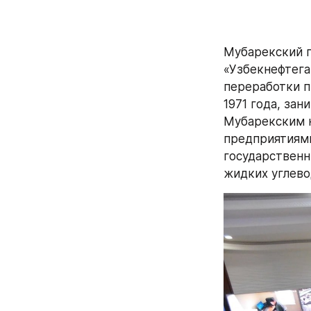
Мубарекский 
«Узбекнефтега
переработки п
1971 года, за
Мубарекским 
предприятиями
государственн
жидких углево