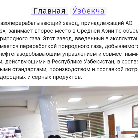
Главная
Ўзбекча
газоперерабатывающий завод, принадлежащий АО 
з», занимает второе место в Средней Азии по объем
риродного газа. Этот завод, введенный в эксплуата
нимается переработкой природного газа, добываемого
нефтегазодобывающим управлением и совместными
, действующими в Республике Узбекистан, в соотве
ыми стандартами, производством и поставкой потр
дородных и серных продуктов.