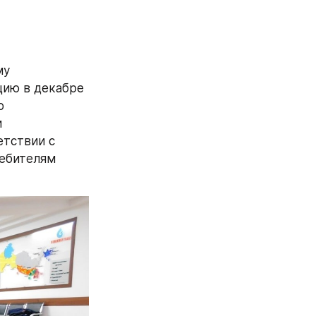
у 
цию в декабре 
 
 
тствии с 
ебителям 