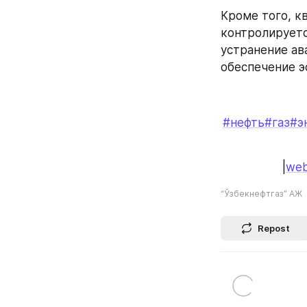
Кроме того, к
контролируетс
устранение ав
обеспечение э
#нефть
#газ
#э
|
web
“Ўзбекнефтгаз” АЖ
Repost