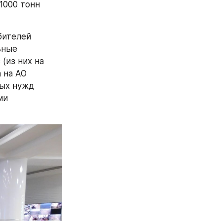
1000 тонн 
ителей 
ные 
из них на 
 на АО 
ых нужд 
и 