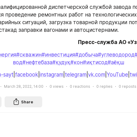
валифицированной диспетчерской службой завода п
я проведение ремонтных работ на технологических 
арийных ситуаций, загрузка товарной продукции пот
стакад заправки вагонами и автоцистернами.
Пресс-служба АО «У
нергия
#скважин
#инвестиция
#добыча
#углеводород
вод
#нефтебаза
#қудуқ
#кон
#иқтисод
#аёқш
-sayt
|
facebook
|
instagram
|
telegram
|
vk.com
|
YouTube
|
twi
March 28, 2022, 14:00
0
views
0
reactions
0
replies
0
reposts
Share