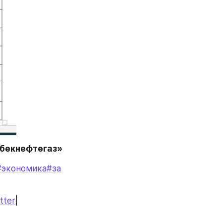
збекнефтегаз»
#экономика
#за
tter
|