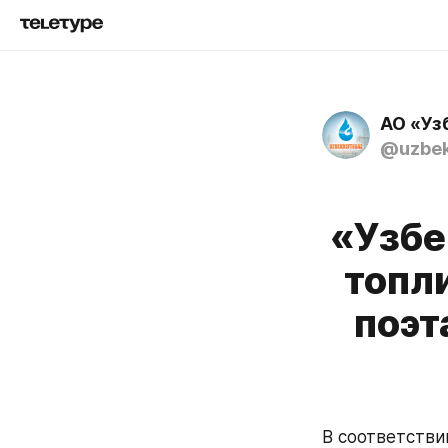
АО «Уз
@uzbek
«Узбе
топл
поэт
В соответстви