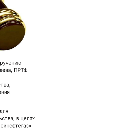
ручению 
ева, ПРТФ 
ва, 
ния 
для 
ства, в целях 
екнефтегаз» 