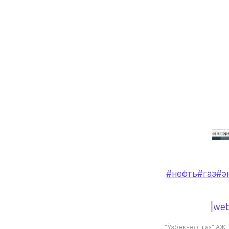
#нефть
#газ
#э
|
web
“Ўзбекнефтгаз” АЖ