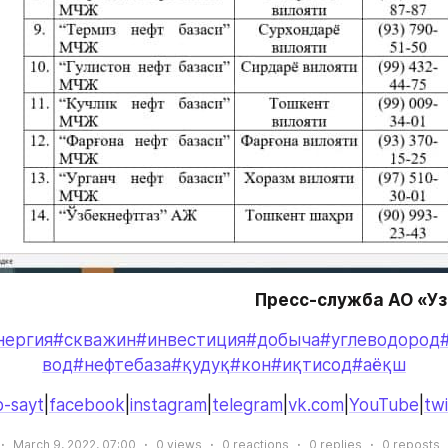
Пресс-служба АО «У
нергия
#скважин
#инвестиция
#добыча
#углеводород
вод
#нефтебаза
#қудуқ
#кон
#иқтисод
#аёқш
-sayt
|
facebook
|
instagram
|
telegram
|
vk.com
|
YouTube
|
twi
March 9, 2022, 07:00
0
views
0
reactions
0
replies
0
reposts