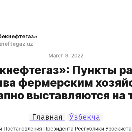
бекнефтегаз»
neftegaz.uz
March 9, 2022
кнефтегаз»: Пункты р
ива фермерским хозяй
апно выставляются на 
Главная
Ўзбекча
и Постановления Президента Республики Узбекистан