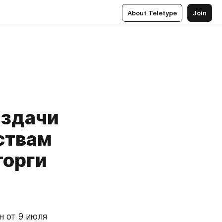
About Teletype
Join
аздачи
ствам
торги
 от 9 июля 