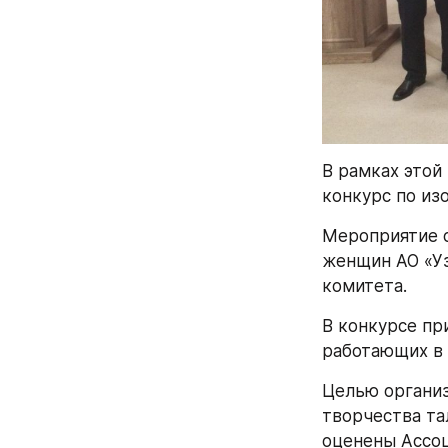
В рамках этой
конкурс по из
Мероприятие о
женщин АО «Уз
комитета. 
В конкурсе при
работающих в 
Целью организ
творчества та
оценены Ассоц