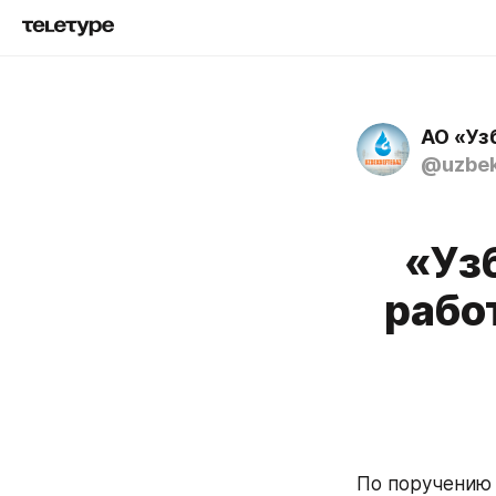
АО «Уз
@uzbek
«Уз
рабо
По поручению 