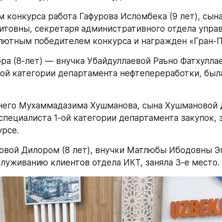
м конкурса работа Гафурова Исломбека (9 лет), сына
итовны, секретаря административного отдела управ
лютным победителем конкурса и награжден «Гран-П
ра (8-лет) — внучка Убайдуллаевой Раъно Фатхуллае
-ой категории департамента нефтепереработки, была
него Мухаммадазима Хушманова, сына Хушмановой 
пециалиста 1-ой категории департамента закупок, з
урсе.
овой Дилором (8 лет), внучки Матлюбы Ибодовны Э
служиванию клиентов отдела ИКТ, заняла 3-е место.