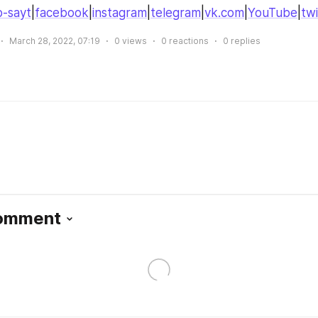
-sayt
|
facebook
|
instagram
|
telegram
|
vk.com
|
YouTube
|
twi
March 28, 2022, 07:19
0
views
0
reactions
0
replies
Comment