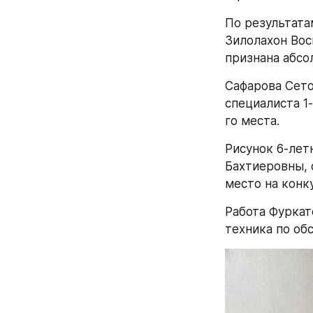
По результата
Зилолахон Вос
признана абсо
Сафарова Сето
специалиста 1
го места.
Рисунок 6-лет
Бахтиеровны, с
место на конк
Работа Фуркат
техника по об