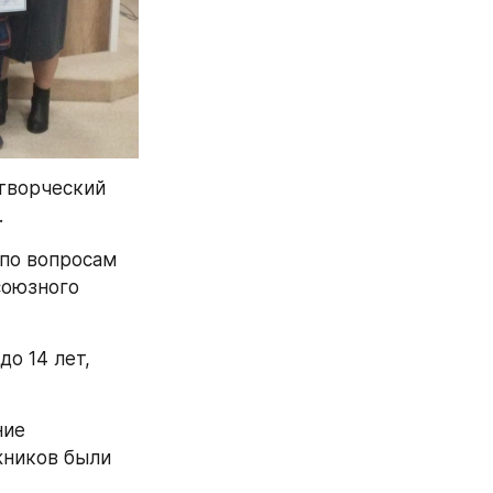
творческий 
 
по вопросам 
оюзного 
о 14 лет, 
ие 
ников были 