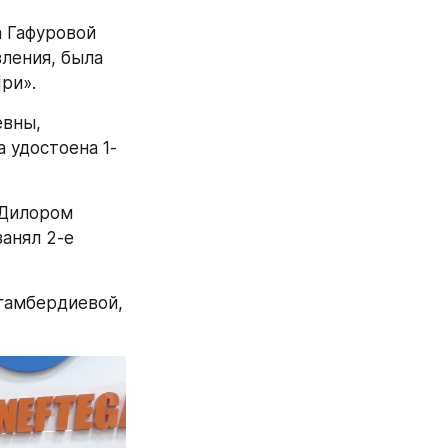
 Гафуровой 
ления, была 
ри».
вны, 
 удостоена 1-
Дилором 
анял 2-е 
гамбердиевой, 