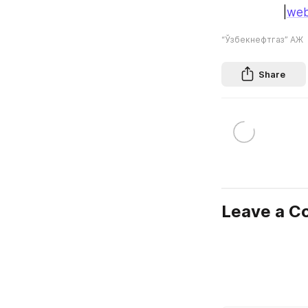
|
web
“Ўзбекнефтгаз” АЖ
Share
Leave a 