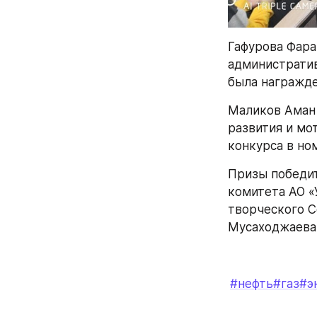
Гафурова Фаран
административ
была награжде
Маликов Аман 
развития и мо
конкурса в но
Призы победит
комитета АО «
творческого С
Мусаходжаева
#нефть
#газ
#э