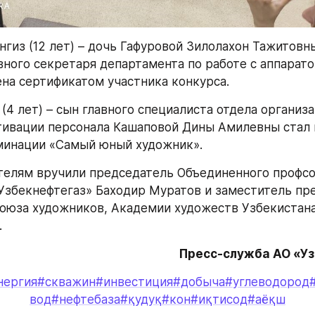
гиз (12 лет) – дочь Гафуровой Зилолахон Тажитовны
ного секретаря департамента по работе с аппарато
на сертификатом участника конкурса.
(4 лет) – сын главного специалиста отдела организа
тивации персонала Кашаповой Дины Амилевны стал 
минации «Самый юный художник».
елям вручили председатель Объединенного профсо
Узбекнефтегаз» Баходир Муратов и заместитель пре
оюза художников, Академии художеств Узбекистана
.
Пресс-служба АО «У
нергия
#скважин
#инвестиция
#добыча
#углеводород
вод
#нефтебаза
#қудуқ
#кон
#иқтисод
#аёқш