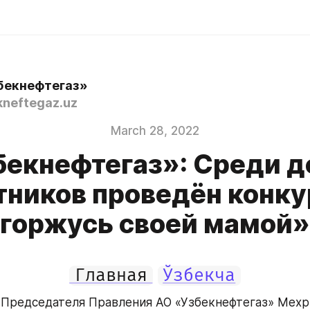
бекнефтегаз»
neftegaz.uz
March 28, 2022
бекнефтегаз»: Среди д
тников проведён конку
горжусь своей мамой»
Главная
Ўзбекча
Председателя Правления АО «Узбекнефтегаз» Мехр