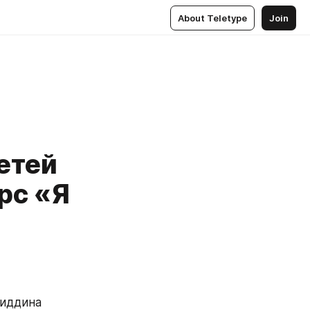
About Teletype
Join
етей
рс «Я
иддина 