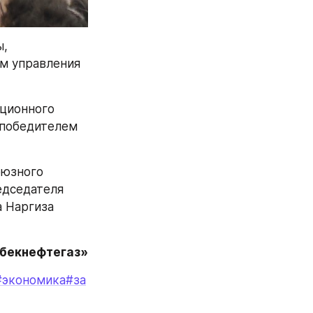
, 
м управления 
ционного 
победителем 
юзного 
дседателя 
 Наргиза 
збекнефтегаз»
#экономика
#за