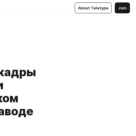
About Teletype
Join
 кадры
и
ком
аводе