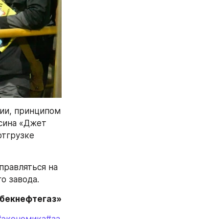
ии, принципом 
сина «Джет 
тгрузке 
равляться на 
о завода.
збекнефтегаз»
#экономика
#за