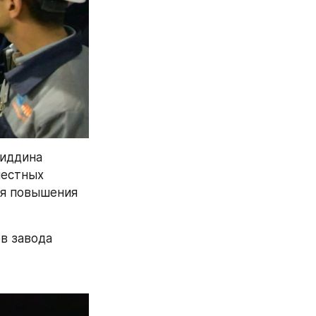
иддина 
естных 
я повышения 
 завода 