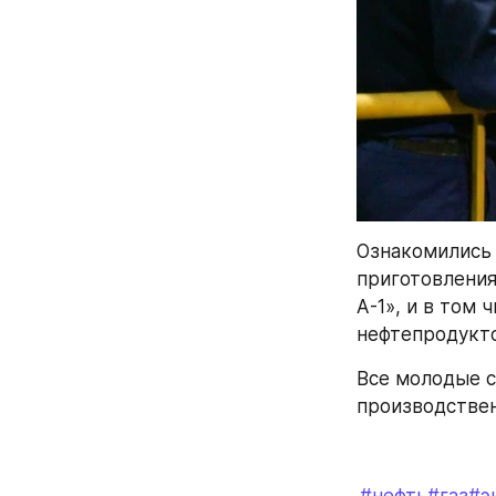
Ознакомились 
приготовления
А-1», и в том
нефтепродукто
Все молодые с
производстве
#нефть
#газ
#э