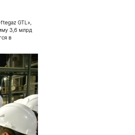
tegaz GTL», 
му 3,6 млрд 
ся в 