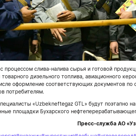
с процессом слива-налива сырья и готовой продукц
 товарного дизельного топлива, авиационного керо
 числе оформление соответствующих документов по о
в потребителям.
пециалисты «Uzbekneftegaz GTL» будут поэтапно нап
нные площадки Бухарского нефтеперерабатывающег
Пресс-служба АО «У
нергия
#скважин
#инвестиция
#добыча
#углеводород