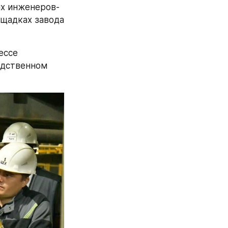
х инженеров-
щадках завода 
ссе 
одственном 