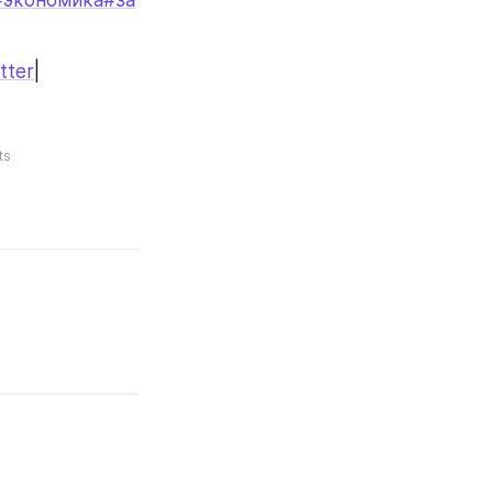
tter
|
ts