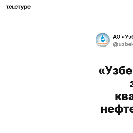
АО «Уз
@uzbek
«Узбе
кв
нефт