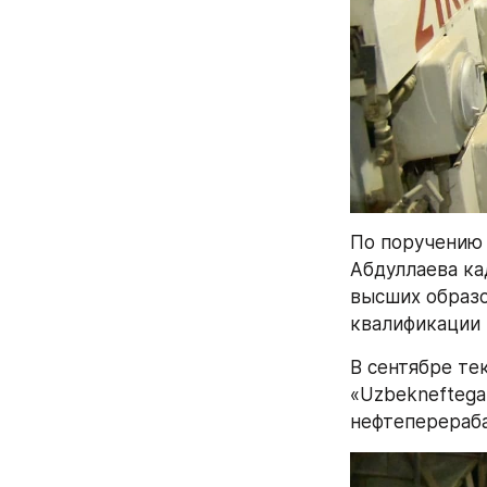
По поручению 
Абдуллаева ка
высших образо
квалификации 
В сентябре те
«Uzbekneftega
нефтеперераб