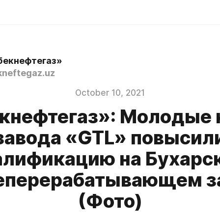
бекнефтегаз»
neftegaz.uz
October 10, 2021
кнефтегаз»: Молодые
завода «GTL» повысил
алификацию на Бухарс
еперерабатывающем з
(Фото)