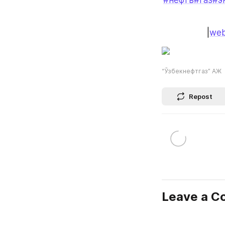
|
web
“Ўзбекнефтгаз” АЖ
Repost
Leave a 