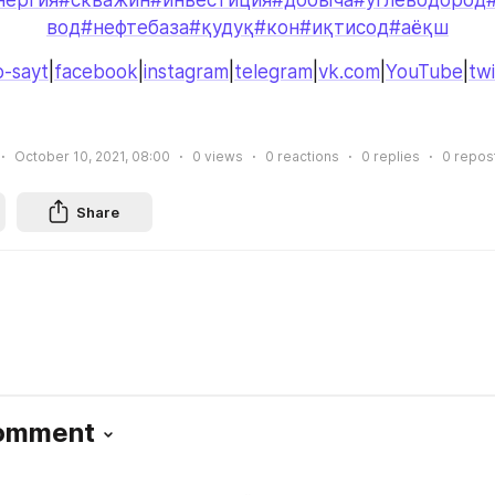
вод
#нефтебаза
#қудуқ
#кон
#иқтисод
#аёқш
-sayt
|
facebook
|
instagram
|
telegram
|
vk.com
|
YouTube
|
twi
October 10, 2021, 08:00
0
views
0
reactions
0
replies
0
repos
Share
Comment