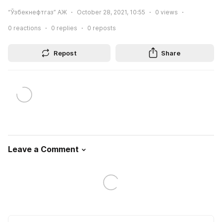
“Ўзбекнефтгаз” АЖ
October 28, 2021, 10:55
0
views
0
reactions
0
replies
0
reposts
Repost
Share
Leave a Comment