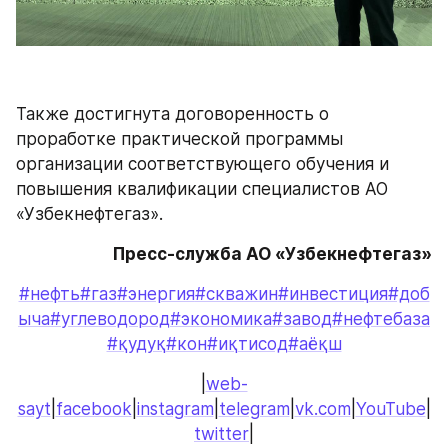
Также достигнута договоренность о 
проработке практической программы 
организации соответствующего обучения и 
повышения квалификации специалистов АО 
«Узбекнефтегаз».
Пресс-служба АО «Узбекнефтегаз»
#нефть
#газ
#энергия
#скважин
#инвестиция
#доб
ыча
#углеводород
#экономика
#завод
#нефтебаза
#қудуқ
#кон
#иқтисод
#аёқш
|
web-
sayt
|
facebook
|
instagram
|
telegram
|
vk.com
|
YouTube
|
twitter
|