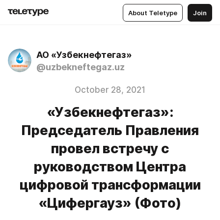
About Teletype
Join
АО «Узбекнефтегаз»
@uzbekneftegaz.uz
October 28, 2021
«Узбекнефтегаз»:
Председатель Правления
провел встречу с
руководством Центра
цифровой трансформации
«Цифергауз» (Фото)