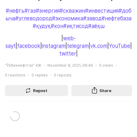
#нефть
#газ
#энергия
#скважин
#инвестиция
#доб
ыча
#углеводород
#экономика
#завод
#нефтебаза
#қудуқ
#кон
#иқтисод
#аёқш
|
web-
sayt
|
facebook
|
instagram
|
telegram
|
vk.com
|
YouTube
|
twitter
|
“Ўзбекнефтгаз” АЖ
November 8, 2021, 08:49
0
views
0
reactions
0
replies
0
reposts
Repost
Share