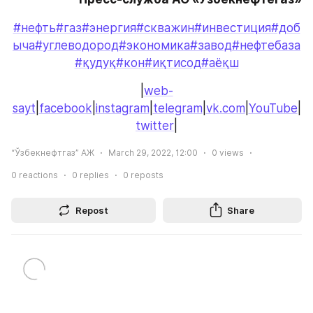
#нефть
#газ
#энергия
#скважин
#инвестиция
#доб
ыча
#углеводород
#экономика
#завод
#нефтебаза
#қудуқ
#кон
#иқтисод
#аёқш
|
web-
sayt
|
facebook
|
instagram
|
telegram
|
vk.com
|
YouTube
|
twitter
|
“Ўзбекнефтгаз” АЖ
March 29, 2022, 12:00
0
views
0
reactions
0
replies
0
reposts
Repost
Share