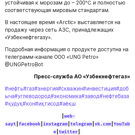
устойчивая к морозам до – 200℃ и полностью 
соответствующая мировым стандартам.
В настоящее время «Arctic» выставляется на 
продажу через сеть АЗС, принадлежащих 
«Узбекнефтегазу».
Подробная информация о продукте доступна на 
телеграмм-канале ООО «UNG Petro» 
@UNGPetroBot 
Пресс-служба АО «Узбекнефтегаз»
#нефть
#газ
#энергия
#скважин
#инвестиция
#доб
ыча
#углеводород
#экономика
#завод
#нефтебаза
#қудуқ
#кон
#иқтисод
#аёқш
|
web-
sayt
|
facebook
|
instagram
|
telegram
|
vk.com
|
YouTub
e
|
twitter
|