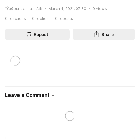
“Ўзбекнефтгаз” АЖ
March 4, 2021, 07:30
0
views
0
reactions
0
replies
0
reposts
Repost
Share
Leave a Comment