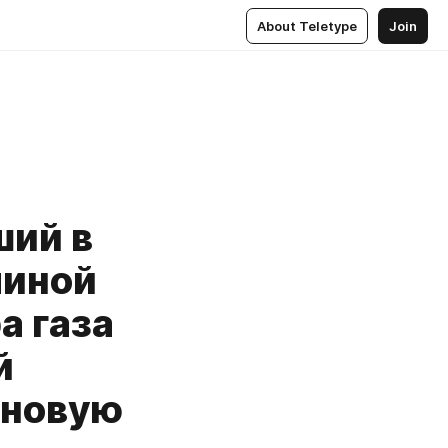
About Teletype
Join
ший в
линой
а газа
й
 новую