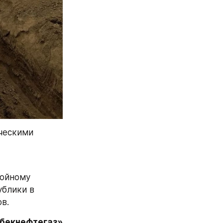
ескими 
ойному 
блики в 
в.
збекнефтегаз»