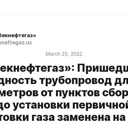
бекнефтегаз»
neftegaz.uz
March 25, 2022
екнефтегаз»: Пришед
дность трубопровод д
метров от пунктов сбор
до установки первично
товки газа заменена на