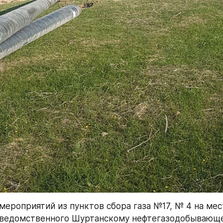
 мероприятий из пунктов сбора газа №17, № 4 на ме
дведомственного Шуртанскому нефтегазодобывающе