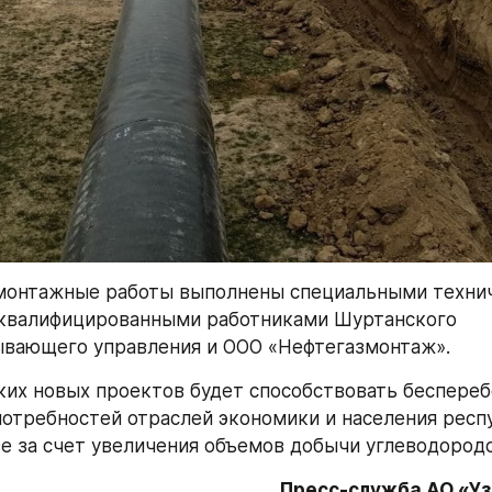
монтажные работы выполнены специальными технич
квалифицированными работниками Шуртанского 
ывающего управления и ООО «Нефтегазмонтаж».
ких новых проектов будет способствовать беспереб
отребностей отраслей экономики и населения респу
е за счет увеличения объемов добычи углеводородо
Пресс-служба АО «У