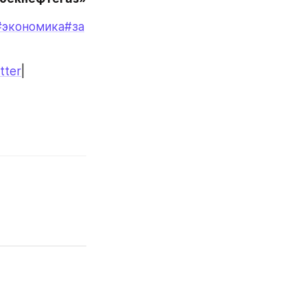
#экономика
#за
tter
|