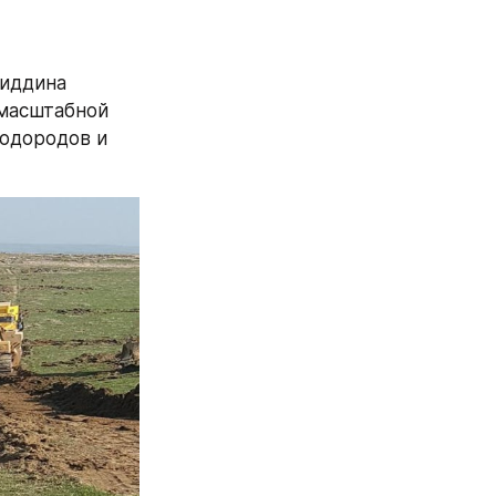
иддина 
масштабной 
одородов и 