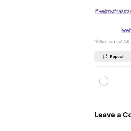
#нефть
#газ
#э
|
web
“Ўзбекнефтгаз” АЖ
Repost
Leave a 