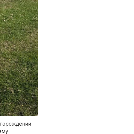
сторождении 
му 