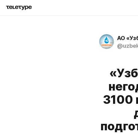
АО «Уз
@uzbek
«Узб
него
3100 
подго