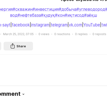
нергия
#скважин
#инвестиция
#добыча
#углеводород
вод
#нефтебаза
#қудуқ
#кон
#иқтисод
#аёқш
-sayt
|
facebook
|
instagram
|
telegram
|
vk.com
|
YouTube
|
twi
March 25, 2022, 07:05
0
views
0
reactions
0
replies
0
reposts
Share
Comment