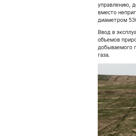
управлению, д
вместо неприг
диаметром 530
Ввод в эксплу
объемов приро
добываемого п
газа.