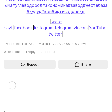
ыча
#углеводород
#экономика
#завод
#нефтебаза
#қудуқ
#кон
#иқтисод
#аёқш
|
web-
sayt
|
facebook
|
instagram
|
telegram
|
vk.com
|
YouTube
|
twitter
|
“Ўзбекнефтгаз” АЖ
March 11, 2022, 07:00
0
views
0
reactions
1
reply
0
reposts
Repost
Share