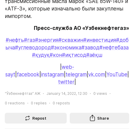
трансмиссионные масла марок «SAE 85W-140» и 
«ATF-3», которые изначально были закуплены 
импортом.
Пресс-служба АО «Узбекнефтегаз»
#нефть
#газ
#энергия
#скважин
#инвестиция
#доб
ыча
#углеводород
#экономика
#завод
#нефтебаза
#қудуқ
#кон
#иқтисод
#аёқш
|
web-
sayt
|
facebook
|
instagram
|
telegram
|
vk.com
|
YouTube
|
twitter
|
“Ўзбекнефтгаз” АЖ
January 14, 2022, 12:30
0
views
0
reactions
0
replies
0
reposts
Repost
Share