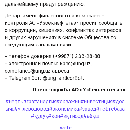
дальнейшему предупреждению.
Департамент финансового и комплаенс-
контроля АО «Узбекнефтегаз» просит сообщать 
о коррупции, хищениях, конфликтах интересов 
и других нарушениях в системе Общества по 
следующим каналам связи:
– телефон доверия (+99871) 233-28-88
– электронной почты: kans@ung.uz, 
compliance@ung.uz адреса 
– Telegram бот: @ung_anticorBot.
Пресс-служба АО «Узбекнефтегаз»
#нефть
#газ
#энергия
#скважин
#инвестиция
#доб
ыча
#углеводород
#экономика
#завод
#нефтебаза
#қудуқ
#кон
#иқтисод
#аёқш
|
web-