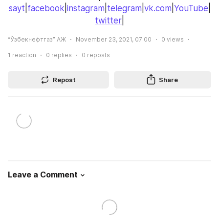
sayt
|
facebook
|
instagram
|
telegram
|
vk.com
|
YouTube
|
twitter
|
“Ўзбекнефтгаз” АЖ
November 23, 2021, 07:00
0
views
1
reaction
0
replies
0
reposts
Repost
Share
Leave a Comment