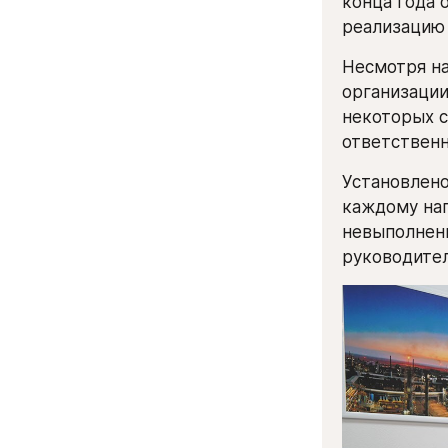
конца года 
реализацию 
Несмотря на
организации
некоторых с
ответствен
Установлено
каждому нап
невыполнени
руководител