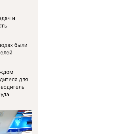
дач и 
ть 
одах были 
елей 
ждом 
ителя для 
оводитель 
уда 