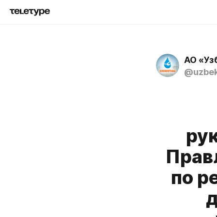
АО «Уз
@uzbek
ру
Прав
по р
д