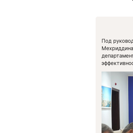
Под руковод
Мехриддина 
департамент
эффективнос