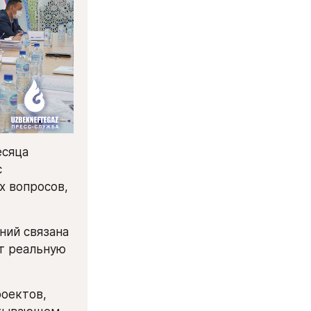
сяца 
 
 вопросов, 
ий связана 
т реальную 
оектов, 