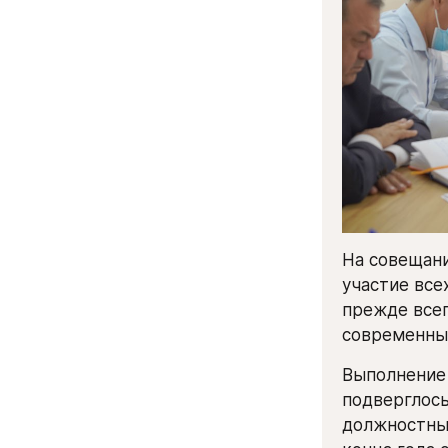
На совещани
участие все
прежде всег
современны
Выполнение 
подверглось
должностных