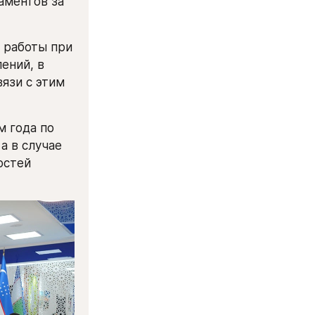
ментов за 
 работы при 
ний, в 
язи с этим 
 года по 
 в случае 
стей 