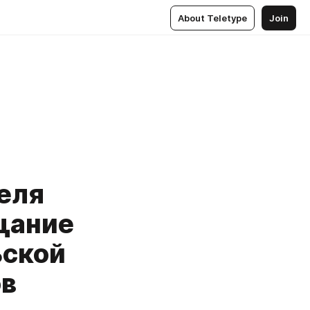
About Teletype
Join
еля
щание
ьской
ов