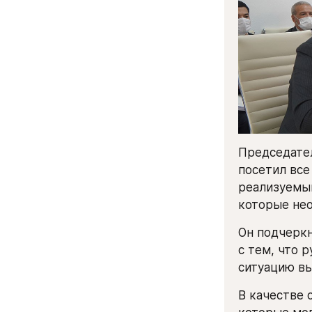
Председател
посетил все
реализуемым
которые не
Он подчеркн
с тем, что 
ситуацию вы
В качестве 