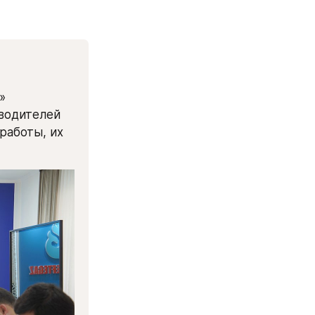
)
 
водителей 
аботы, их 