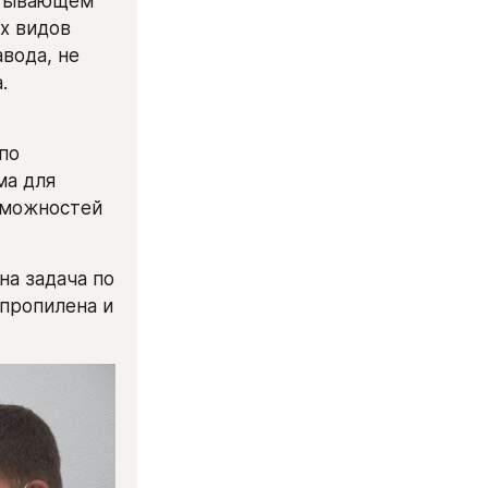
тывающем 
х видов 
ода, не 
.
о 
а для 
зможностей 
а задача по 
пропилена и 