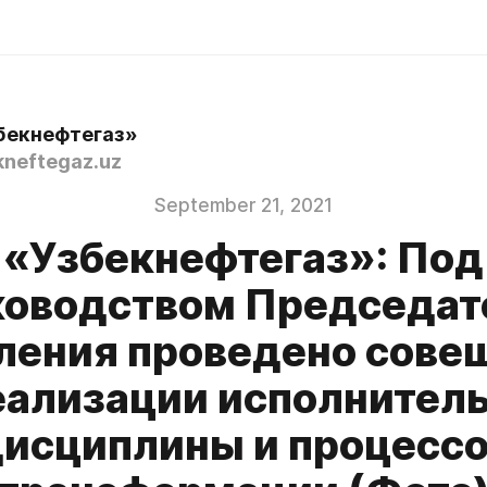
бекнефтегаз»
neftegaz.uz
September 21, 2021
«Узбекнефтегаз»: Под
ководством Председат
ления проведено сове
еализации исполнител
исциплины и процесс