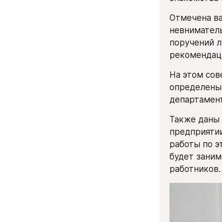
Отмечена ва
невниматель
поручений л
рекомендаци
На этом сов
определены 
департамент
Также даны
предприятии
работы по э
будет заним
работников.