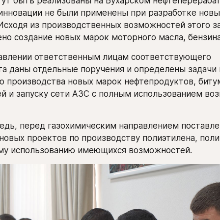
гут быть реализованы на Бухарском нефтеперераба
 инновации не были применены при разработке новы
Исходя из производственных возможностей этого зав
но создание новых марок моторного масла, бензина
авлении ответственным лицам соответствующего 
а даны отдельные поручения и определены задачи п
 производства новых марок нефтепродуктов, битум
й и запуску сети АЗС с полным использованием во
едь, перед газохимическим направлением поставлен
новых проектов по производству полиэтилена, поли
му использованию имеющихся возможностей.