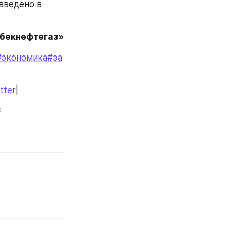
ведено в 
збекнефтегаз»
#экономика
#за
tter
|
s