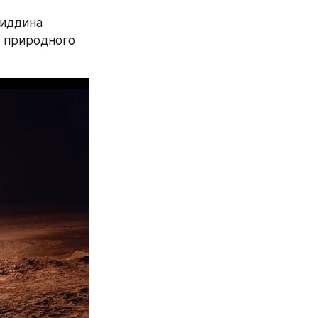
иддина 
 природного 