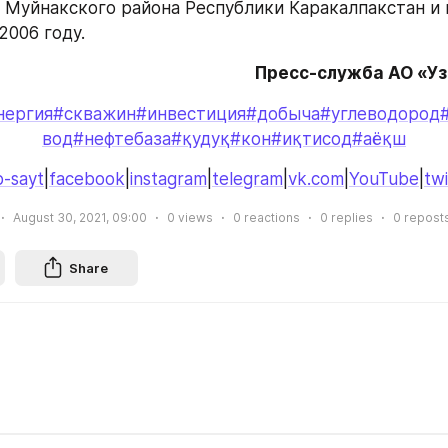
 Муйнакского района Республики Каракалпакстан и в
2006 году.
Пресс-служба АО «У
нергия
#скважин
#инвестиция
#добыча
#углеводород
вод
#нефтебаза
#қудуқ
#кон
#иқтисод
#аёқш
-sayt
|
facebook
|
instagram
|
telegram
|
vk.com
|
YouTube
|
twi
August 30, 2021, 09:00
0
views
0
reactions
0
replies
0
repost
Share