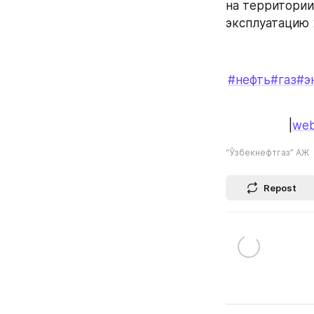
на территории
эксплуатацию 
#нефть
#газ
#э
|
web
“Ўзбекнефтгаз” АЖ
Repost