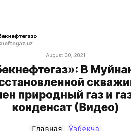
бекнефтегаз»
neftegaz.uz
August 30, 2021
екнефтегаз»: В Муйна
сстановленной скваж
чен природный газ и га
конденсат (Видео)
Главная
Ўзбекча