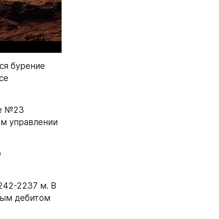
я бурение 
е 
е №23 
 управлении 
 
42-2237 м. В 
ым дебитом 