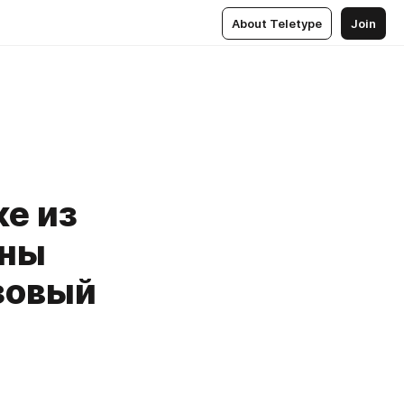
About Teletype
Join
ке из
ины
зовый