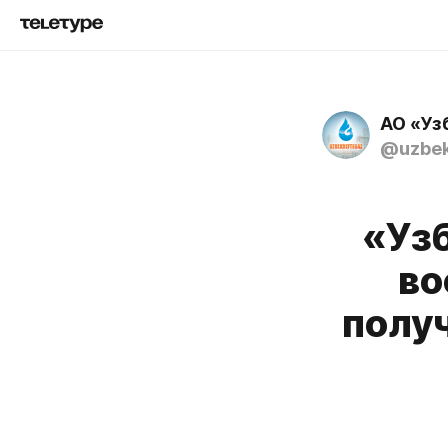
АО «Уз
@uzbek
«Узб
во
полу