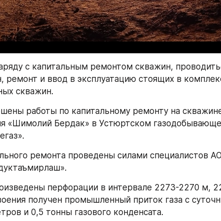
наряду с капитальным ремонтом скважин, проводитьс
, ремонт и ввод в эксплуатацию стоящих в комплекс
ных скважин.
шены работы по капитальному ремонту на скважин
я «Шимолий Бердак» в Устюртском газодобывающем
егаз».
льного ремонта проведены силами специалистов АО
дуктаъмирлаш».
оизведены перфорации в интервале 2273-2270 м, 22
воения получен промышленный приток газа с суточн
тров и 0,5 тонны газового конденсата.