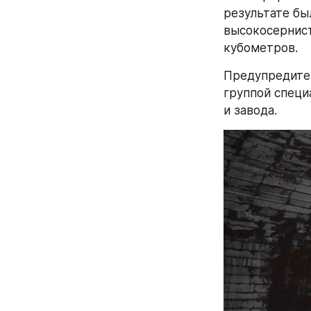
результате бы
высокосернисто
кубометров.
Предупредител
группой специ
и завода.