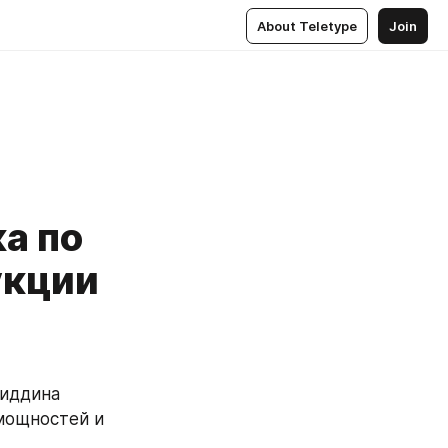
About Teletype
Join
а по
укции
иддина 
ощностей и 