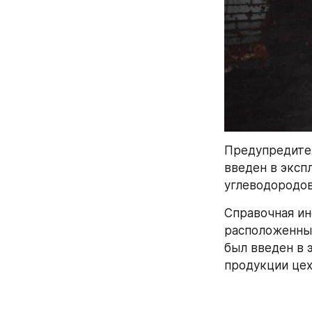
Предупредител
введен в эксп
углеводородов
Справочная ин
расположенный
был введен в 
продукции цех