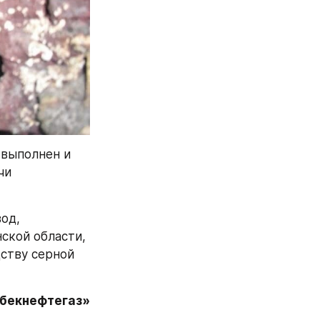
выполнен и 
и 
д, 
кой области, 
ству серной 
збекнефтегаз»