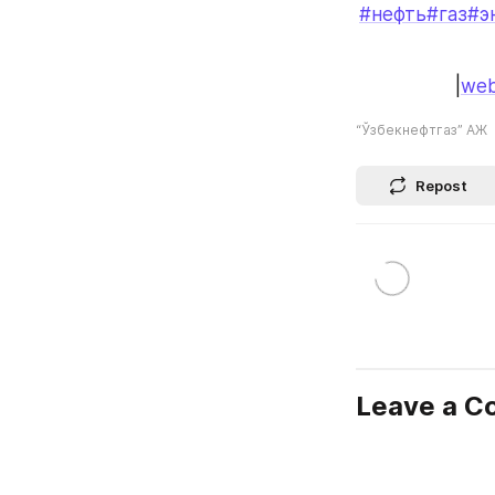
#нефть
#газ
#э
|
web
“Ўзбекнефтгаз” АЖ
Repost
Leave a 