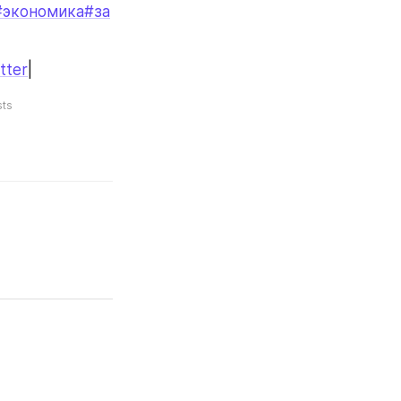
#экономика
#за
tter
|
ts