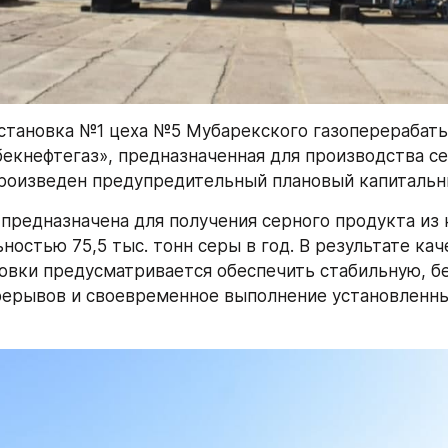
становка №1 цеха №5 Мубарекского газоперерабат
бекнефтегаз», предназначенная для производства се
роизведен предупредительный плановый капитальн
предназначена для получения серного продукта из к
ностью 75,5 тыс. тонн серы в год. В результате кач
овки предусматривается обеспечить стабильную, б
рерывов и своевременное выполнение установленны