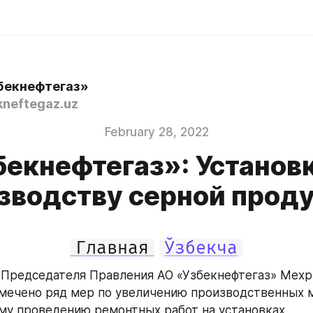
бекнефтегаз»
neftegaz.uz
February 28, 2022
бекнефтегаз»: Установк
зводству серной прод
Главная
Ўзбекча
Председателя Правления АО «Узбекнефтегаз» Мехр
мечено ряд мер по увеличению производственных м
у проведению ремонтных работ на установках 