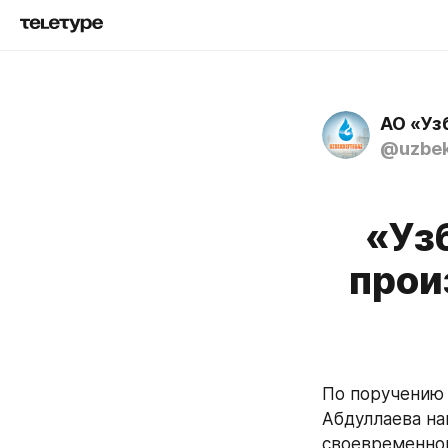
АО «Уз
@uzbek
«Уз
прои
По поручению 
Абдуллаева на
своевременном