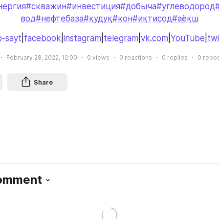
нергия
#скважин
#инвестиция
#добыча
#углеводород
вод
#нефтебаза
#қудуқ
#кон
#иқтисод
#аёқш
-sayt
|
facebook
|
instagram
|
telegram
|
vk.com
|
YouTube
|
twi
February 28, 2022, 12:00
0
views
0
reactions
0
replies
0
repos
Share
Comment