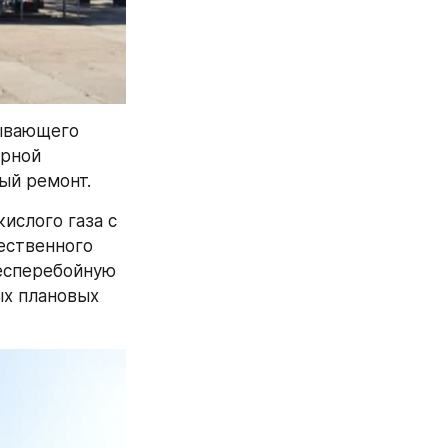
ывающего 
рной 
ый ремонт. 
ислого газа с 
ественного 
есперебойную 
х плановых 