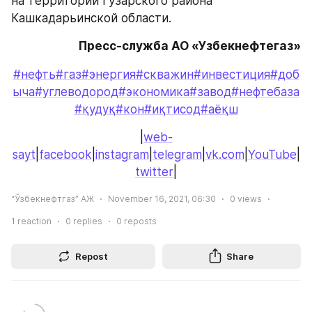
на территории Гузарского района 
Кашкадарьинской области.
Пресс-служба АО «Узбекнефтегаз»
#нефть
#газ
#энергия
#скважин
#инвестиция
#доб
ыча
#углеводород
#экономика
#завод
#нефтебаза
#қудуқ
#кон
#иқтисод
#аёқш
|
web-
sayt
|
facebook
|
instagram
|
telegram
|
vk.com
|
YouTube
|
twitter
|
“Ўзбекнефтгаз” АЖ
November 16, 2021, 06:30
0
views
1
reaction
0
replies
0
reposts
Repost
Share