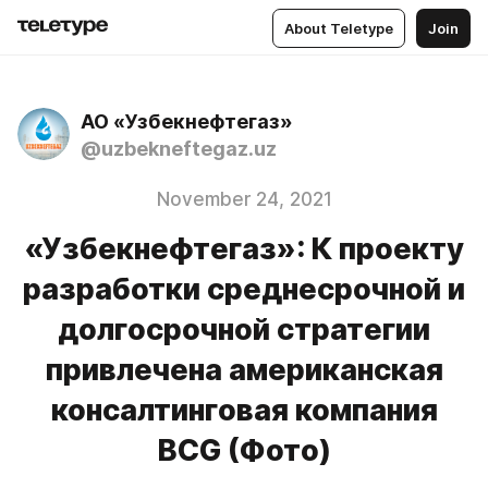
About Teletype
Join
АО «Узбекнефтегаз»
@uzbekneftegaz.uz
November 24, 2021
«Узбекнефтегаз»: К проекту
разработки среднесрочной и
долгосрочной стратегии
привлечена американская
консалтинговая компания
BCG (Фото)