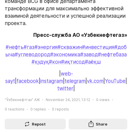
команде BCG в офисе департамента 
трансформации для максимально эффективной 
взаимной деятельности и успешной реализации 
проекта.
Пресс-служба АО «Узбекнефтегаз»
#нефть
#газ
#энергия
#скважин
#инвестиция
#доб
ыча
#углеводород
#экономика
#завод
#нефтебаза
#қудуқ
#кон
#иқтисод
#аёқш
|
web-
sayt
|
facebook
|
instagram
|
telegram
|
vk.com
|
YouTube
|
twitter
|
“Ўзбекнефтгаз” АЖ
November 24, 2021, 13:12
0
views
0
reactions
0
replies
0
reposts
Repost
Share