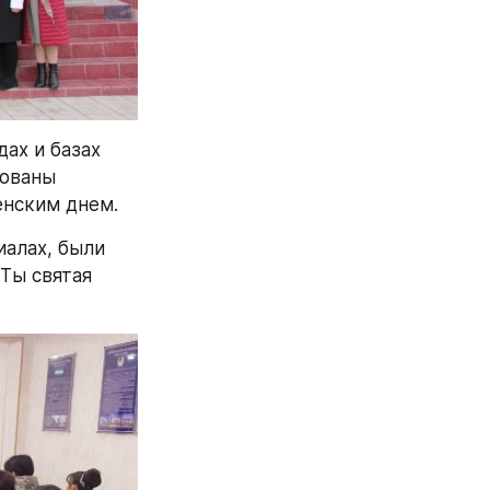
х и базах 
ованы 
енским днем.
алах, были 
ы святая 