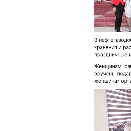
В нефтегазодо
хранения и ра
праздничные м
Женщинам, раб
вручены подар
женщина» орг