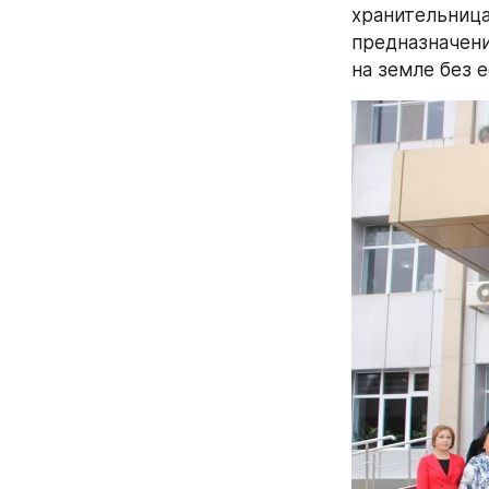
хранительница
предназначени
на земле без 