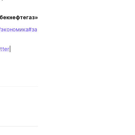
збекнефтегаз»
#экономика
#за
tter
|