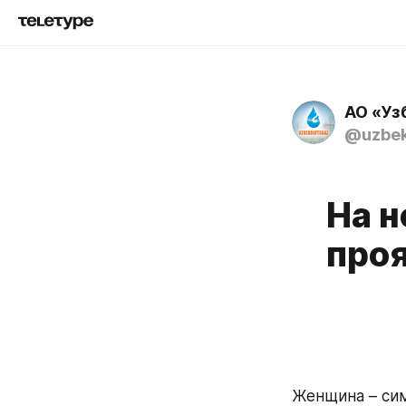
АО «Уз
@uzbek
На 
проя
Женщина – сим