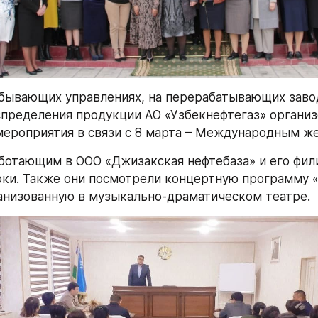
бывающих управлениях, на перерабатывающих завода
спределения продукции АО «Узбекнефтегаз» организ
ероприятия в связи с 8 марта – Международным ж
отающим в ООО «Джизакская нефтебаза» и его фили
ки. Также они посмотрели концертную программу «Т
анизованную в музыкально-драматическом театре.