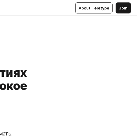
About Teletype
Join
тиях
бокое
ать, 