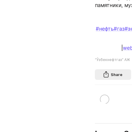
памятники, му
#нефть
#газ
#э
|
web
“Ўзбекнефтгаз” АЖ
Share