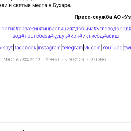
зеи и святые места в Бухаре.
Пресс-служба АО «У
нергия
#скважин
#инвестиция
#добыча
#углеводород
вод
#нефтебаза
#қудуқ
#кон
#иқтисод
#аёқш
-sayt
|
facebook
|
instagram
|
telegram
|
vk.com
|
YouTube
|
twi
March 9, 2022, 04:43
0
views
0
reactions
0
replies