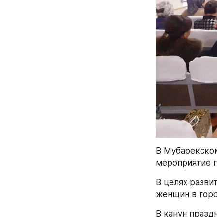
В Мубарекско
мероприятие п
В целях разви
женщин в горо
В канун празд