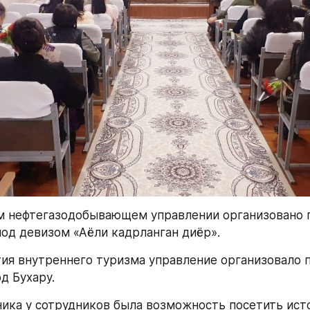
м нефтегазодобывающем управлении организовано п
од девизом «Аёли кадрланган диёр».
тия внутреннего туризма управление организовало п
д Бухару.
ника у сотрудников была возможность посетить ист