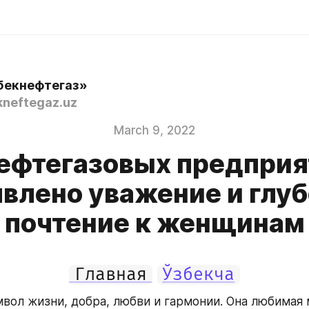
бекнефтегаз»
neftegaz.uz
March 9, 2022
нефтегазовых предприя
влено уважение и глу
почтение к женщинам
Главная
Ўзбекча
вол жизни, добра, любви и гармонии. Она любимая м