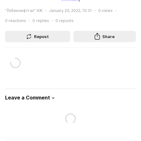
“Ўзбекнефтгаз” АЖ
January 20, 2022, 10:31
0
views
0
reactions
0
replies
0
reposts
Repost
Share
Leave a Comment