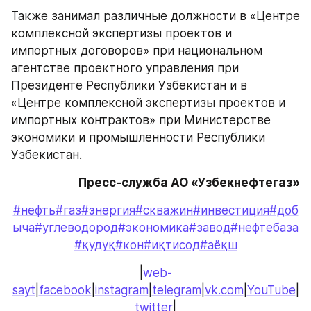
Также занимал различные должности в «Центре 
комплексной экспертизы проектов и 
импортных договоров» при национальном 
агентстве проектного управления при 
Президенте Республики Узбекистан и в 
«Центре комплексной экспертизы проектов и 
импортных контрактов» при Министерстве 
экономики и промышленности Республики 
Узбекистан.
Пресс-служба АО «Узбекнефтегаз»
#нефть
#газ
#энергия
#скважин
#инвестиция
#доб
ыча
#углеводород
#экономика
#завод
#нефтебаза
#қудуқ
#кон
#иқтисод
#аёқш
|
web-
sayt
|
facebook
|
instagram
|
telegram
|
vk.com
|
YouTube
|
twitter
|