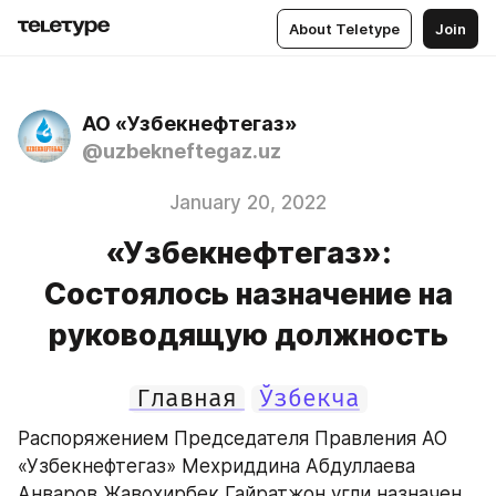
About Teletype
Join
АО «Узбекнефтегаз»
@uzbekneftegaz.uz
January 20, 2022
«Узбекнефтегаз»:
Состоялось назначение на
руководящую должность
Главная
Ўзбекча
Распоряжением Председателя Правления АО 
«Узбекнефтегаз» Мехриддина Абдуллаева 
Анваров Жавохирбек Гайратжон угли назначен 