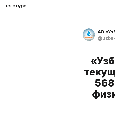
АО «Уз
@uzbek
«Узб
текущ
568
физ