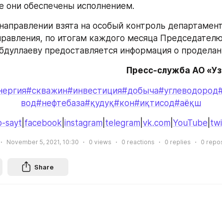
е они обеспечены исполнением.
 направлении взята на особый контроль департамент
правления, по итогам каждого месяца Председателю
дуллаеву предоставляется информация о проделан
Пресс-служба АО «У
нергия
#скважин
#инвестиция
#добыча
#углеводород
вод
#нефтебаза
#қудуқ
#кон
#иқтисод
#аёқш
-sayt
|
facebook
|
instagram
|
telegram
|
vk.com
|
YouTube
|
twi
November 5, 2021, 10:30
0
views
0
reactions
0
replies
0
repo
Share