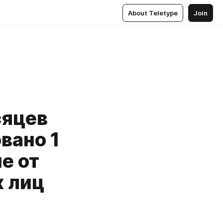
About Teletype
Join
сяцев
вано 1
е от
 лиц