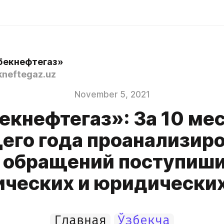
бекнефтегаз»
neftegaz.uz
November 5, 2021
екнефтегаз»: За 10 ме
его года проанализиро
 обращений поступиши
ических и юридических
Главная
Ўзбекча