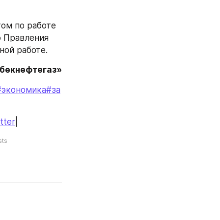
ом по работе 
 Правления 
ной работе.
збекнефтегаз»
#экономика
#за
tter
|
sts