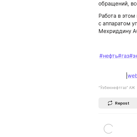
обращений, вс
Работа в этом
с аппаратом у
Мехриддину Аб
#нефть
#газ
#э
|
web
“Ўзбекнефтгаз” АЖ
Repost