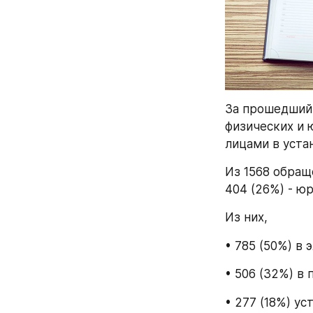
За прошедший 
физических и 
лицами в уста
Из 1568 обращ
404 (26%) - юр
Из них,
• 785 (50%) в
• 506 (32%) в
• 277 (18%) ус