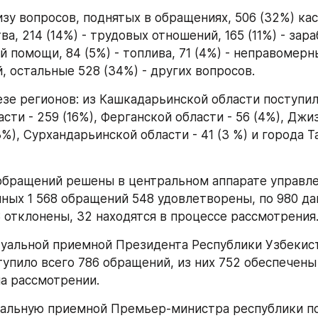
изу вопросов, поднятых в обращениях, 506 (32%) кас
а, 214 (14%) - трудовых отношений, 165 (11%) - зара
й помощи, 84 (5%) - топлива, 71 (4%) - неправомерн
, остальные 528 (34%) - других вопросов.
езе регионов: из Кашкадарьинской области поступило
сти - 259 (16%), Ферганской области - 56 (4%), Джиз
3%), Сурхандарьинской области - 41 (3 %) и города Та
бращений решены в центральном аппарате управле
ных 1 568 обращений 548 удовлетворены, по 980 да
8 отклонены, 32 находятся в процессе рассмотрения
туальной приемной Президента Республики Узбекист
упило всего 786 обращений, из них 752 обеспечены 
на рассмотрении.
уальную приемной Премьер-министра республики по