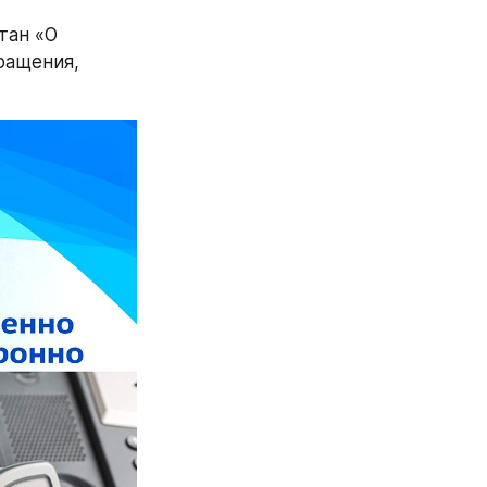
ан «О 
ащения, 