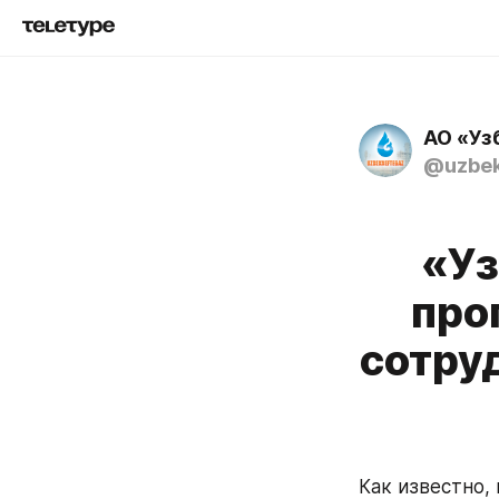
АО «Уз
@uzbek
«Уз
про
сотру
Как известно, 