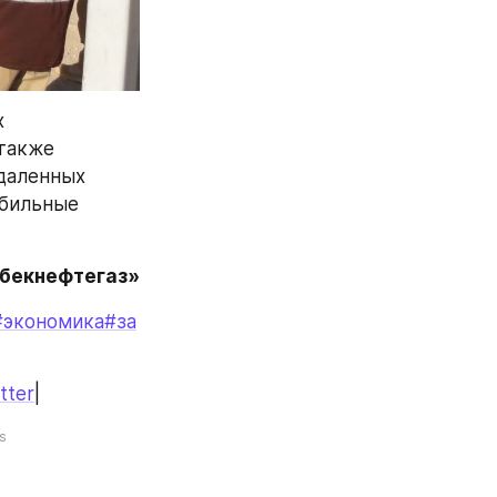
 
также 
даленных 
бильные 
збекнефтегаз»
#экономика
#за
tter
|
s