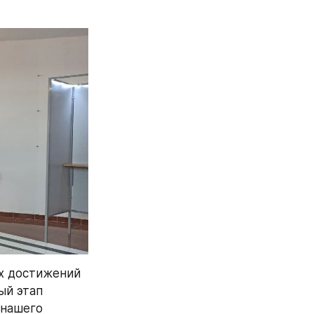
х достижений 
й этап 
нашего 