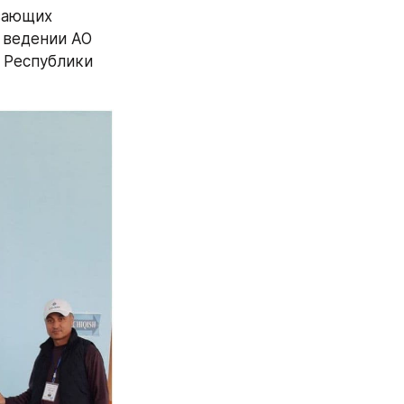
вающих 
 ведении АО 
 Республики 