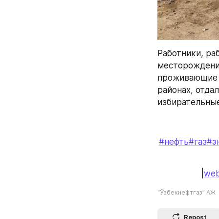
Работники, ра
месторождения
проживающие в
районах, отда
избирательные
#нефть
#газ
#э
|
web
“Ўзбекнефтгаз” АЖ
Repost