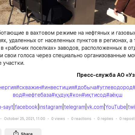
ботающие в вахтовом режиме на нефтяных и газовых
х, удаленных от населенных пунктов в регионах, а 
 «рабочих поселках» заводов, расположенных в от
ли свои голоса через специально организованные мо
 участки.
Пресс-служба АО «У
нергия
#скважин
#инвестиция
#добыча
#углеводород
вод
#нефтебаза
#қудуқ
#кон
#иқтисод
#аёқш
-sayt
|
facebook
|
instagram
|
telegram
|
vk.com
|
YouTube
|
twi
October 25, 2021, 11:00
0
views
0
reactions
0
replies
0
repost
Share