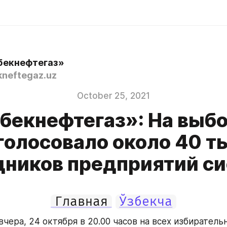
бекнефтегаз»
neftegaz.uz
October 25, 2021
бекнефтегаз»: На выб
голосовало около 40 т
дников предприятий с
Главная
Ўзбекча
вчера, 24 октября в 20.00 часов на всех избирательн