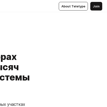
About Teletype
Join
орах
ысяч
истемы
ых участках 