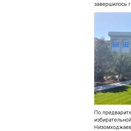
завершилось г
По предварит
избирательной
Низомходжаевы