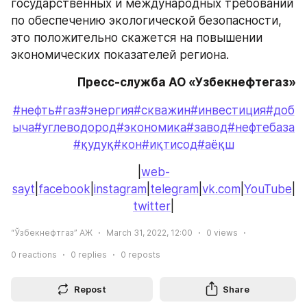
государственных и международных требований 
по обеспечению экологической безопасности, 
это положительно скажется на повышении 
экономических показателей региона.
Пресс-служба АО «Узбекнефтегаз»
#нефть
#газ
#энергия
#скважин
#инвестиция
#доб
ыча
#углеводород
#экономика
#завод
#нефтебаза
#қудуқ
#кон
#иқтисод
#аёқш
|
web-
sayt
|
facebook
|
instagram
|
telegram
|
vk.com
|
YouTube
|
twitter
|
“Ўзбекнефтгаз” АЖ
March 31, 2022, 12:00
0
views
0
reactions
0
replies
0
reposts
Repost
Share