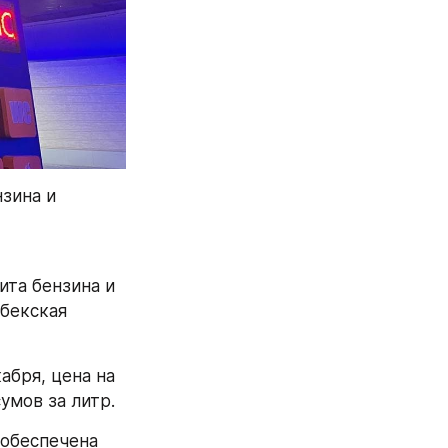
ина и 
та бензина и 
бекская 
бря, цена на 
умов за литр.
обеспечена 