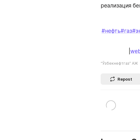
реализация бе
#нефть
#газ
#э
|
web
“Ўзбекнефтгаз” АЖ
Repost