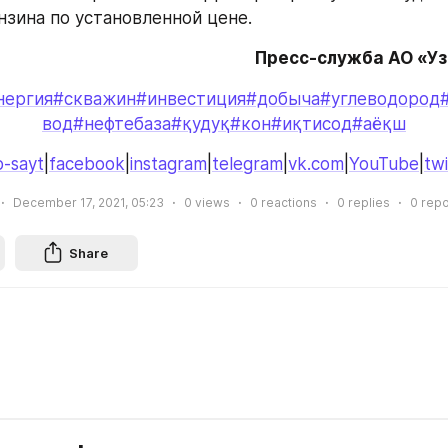
нзина по установленной цене.
Пресс-служба АО «У
нергия
#скважин
#инвестиция
#добыча
#углеводород
вод
#нефтебаза
#қудуқ
#кон
#иқтисод
#аёқш
-sayt
|
facebook
|
instagram
|
telegram
|
vk.com
|
YouTube
|
twi
December 17, 2021, 05:23
0
views
0
reactions
0
replies
0
repo
Share