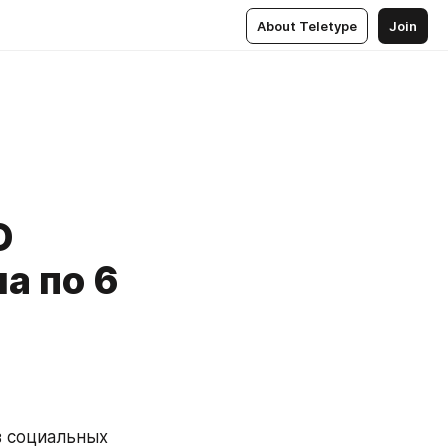
About Teletype
Join
О
а по 6
в социальных 