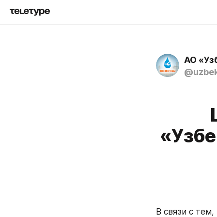
АО «Уз
@uzbek
«Узбе
В связи с тем,