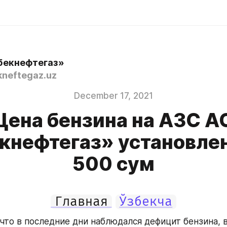
бекнефтегаз»
neftegaz.uz
December 17, 2021
Цена бензина на АЗС А
кнефтегаз» установлен
500 сум
Главная
Ўзбекча
 что в последние дни наблюдался дефицит бензина, 