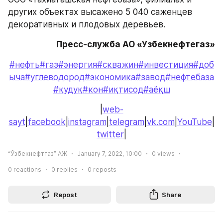
других объектах высажено 5 040 саженцев 
декоративных и плодовых деревьев.
Пресс-служба АО «Узбекнефтегаз»
#нефть
#газ
#энергия
#скважин
#инвестиция
#доб
ыча
#углеводород
#экономика
#завод
#нефтебаза
#қудуқ
#кон
#иқтисод
#аёқш
|
web-
sayt
|
facebook
|
instagram
|
telegram
|
vk.com
|
YouTube
|
twitter
|
“Ўзбекнефтгаз” АЖ
January 7, 2022, 10:00
0
views
0
reactions
0
replies
0
reposts
Repost
Share