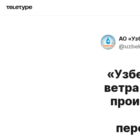
АО «Уз
@uzbek
«Узб
ветра
прои
пер