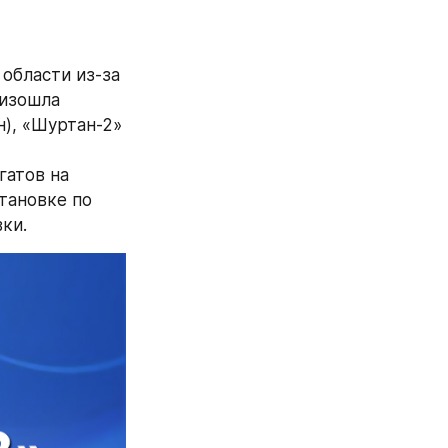
области из-за 
изошла 
), «Шуртан-2» 
атов на 
тановке по 
ки.