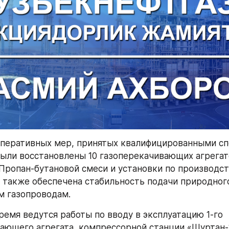
оперативных мер, принятых квалифицированными сп
 были восстановлены 10 газоперекачивающих агрегато
Пропан-бутановой смеси и установки по производст
а также обеспечена стабильность подачи природного 
м газопроводам.
ремя ведутся работы по вводу в эксплуатацию 1-го 
ающего агрегата, компрессорной станции «Шуртан-1