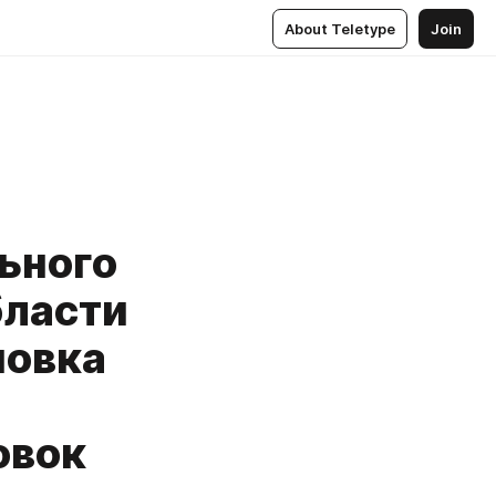
About Teletype
Join
ьного
бласти
новка
овок