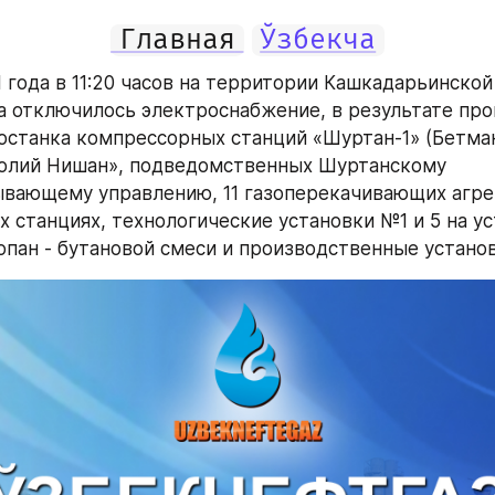
Главная
Ўзбекча
 года в 11:20 часов на территории Кашкадарьинской 
а отключилось электроснабжение, в результате про
останка компрессорных станций «Шуртан-1» (Бетман
олий Нишан», подведомственных Шуртанскому 
вающему управлению, 11 газоперекачивающих агрег
 станциях, технологические установки №1 и 5 на ус
пан - бутановой смеси и производственные установ