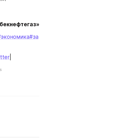
збекнефтегаз»
#экономика
#за
tter
|
s