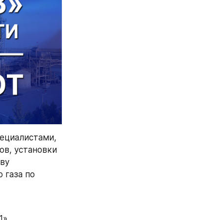
ециалистами, 
в, установки 
ву 
газа по 
». 