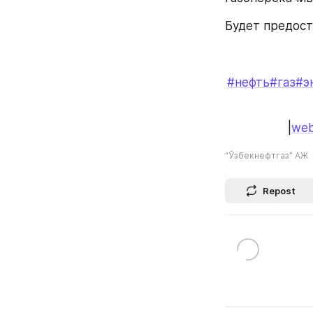
Будет предост
#нефть
#газ
#э
|
web
“Ўзбекнефтгаз” АЖ
Repost