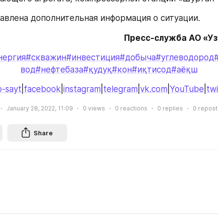
авлена дополнительная информация о ситуации.
Пресс-служба АО «У
нергия
#скважин
#инвестиция
#добыча
#углеводород
вод
#нефтебаза
#қудуқ
#кон
#иқтисод
#аёқш
-sayt
|
facebook
|
instagram
|
telegram
|
vk.com
|
YouTube
|
twi
January 28, 2022, 11:09
0
views
0
reactions
0
replies
0
repost
Share