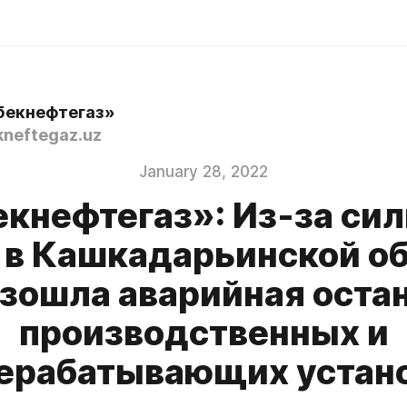
бекнефтегаз»
neftegaz.uz
January 28, 2022
екнефтегаз»: Из-за сил
 в Кашкадарьинской о
зошла аварийная оста
производственных и
ерабатывающих устан