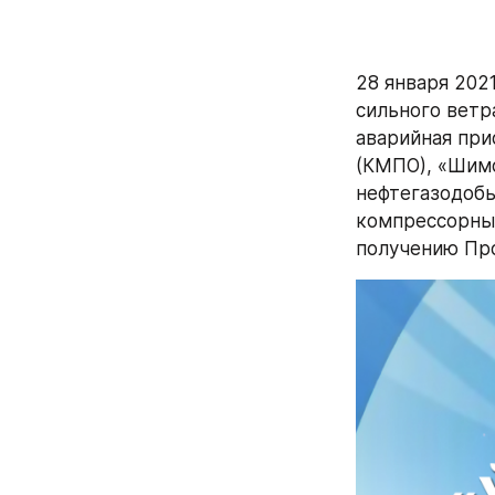
28 января 2021
сильного ветр
аварийная при
(КМПО), «Шим
нефтегазодобы
компрессорных
получению Про