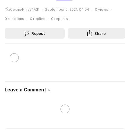
“Ўзбекнефтгаз” АЖ
September 5, 2021, 04:04
0
views
0
reactions
0
replies
0
reposts
Repost
Share
Leave a Comment