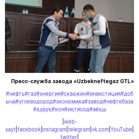
Пресс-служба завода «Uzbekneftegaz GTL»
#нефть
#газ
#энергия
#скважин
#инвестиция
#доб
ыча
#углеводород
#экономика
#завод
#нефтебаза
#қудуқ
#кон
#иқтисод
#аёқш
|
web-
sayt
|
facebook
|
instagram
|
telegram
|
vk.com
|
YouTube
|
twitter
|