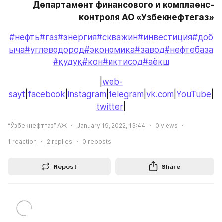
Департамент финансового и комплаенс-
контроля АО «Узбекнефтегаз»
#нефть
#газ
#энергия
#скважин
#инвестиция
#доб
ыча
#углеводород
#экономика
#завод
#нефтебаза
#қудуқ
#кон
#иқтисод
#аёқш
|
web-
sayt
|
facebook
|
instagram
|
telegram
|
vk.com
|
YouTube
|
twitter
|
“Ўзбекнефтгаз” АЖ
January 19, 2022, 13:44
0
views
1
reaction
2
replies
0
reposts
Repost
Share