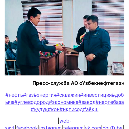
Пресс-служба АО «Узбекнефтегаз»
#нефть
#газ
#энергия
#скважин
#инвестиция
#доб
ыча
#углеводород
#экономика
#завод
#нефтебаза
#қудуқ
#кон
#иқтисод
#аёқш
|
web-
sayt
|
facebook
|
instagram
|
telegram
|
vk.com
|
YouTube
|