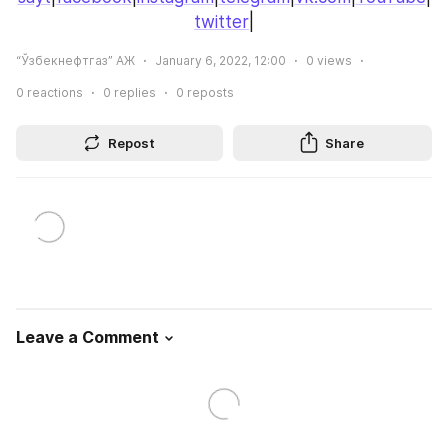
twitter
|
“Ўзбекнефтгаз” АЖ
January 6, 2022, 12:00
0
views
0
reactions
0
replies
0
reposts
Repost
Share
Leave a Comment