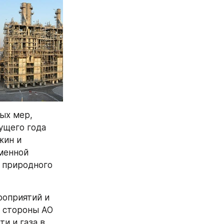
ых мер, 
щего года 
ин и 
менной 
 природного 
оприятий и 
 стороны АО 
 и газа в 