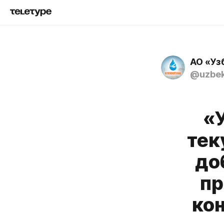
АО «Уз
@uzbek
«
тек
до
пр
кон