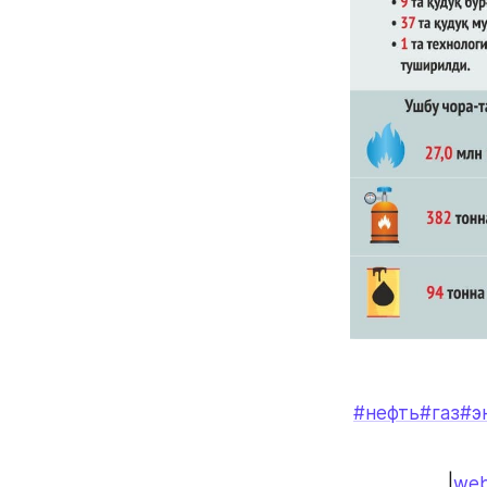
#нефть
#газ
#э
|
web