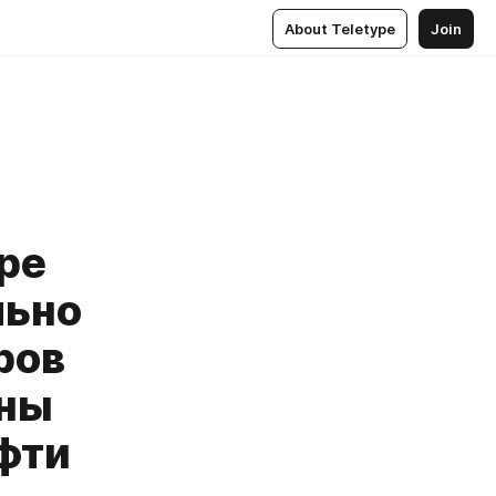
About Teletype
Join
ре
льно
ров
нны
фти