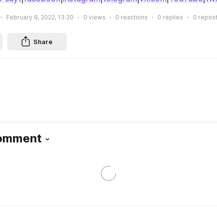
February 8, 2022, 13:30
0
views
0
reactions
0
replies
0
repos
Share
Comment