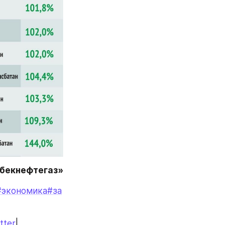
збекнефтегаз»
#экономика
#за
tter
|