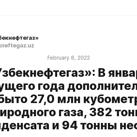
бекнефтегаз»
neftegaz.uz
February 8, 2022
Узбекнефтегаз»: В янва
ущего года дополните
быто 27,0 млн кубомет
иродного газа, 382 то
денсата и 94 тонны не