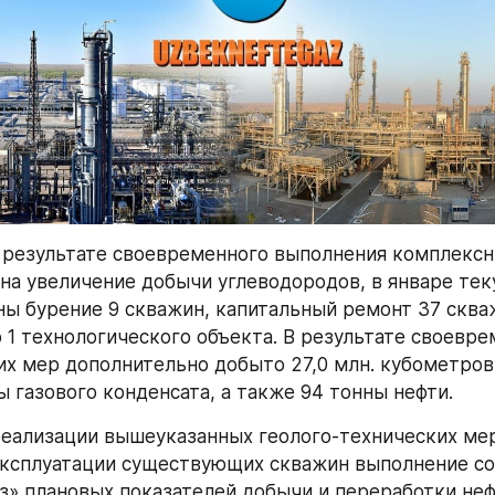
в результате своевременного выполнения комплексн
на увеличение добычи углеводородов, в январе теку
ы бурение 9 скважин, капитальный ремонт 37 скваж
 1 технологического объекта. В результате своевре
их мер дополнительно добыто 27,0 млн. кубометров
ы газового конденсата, а также 94 тонны нефти.
реализации вышеуказанных геолого-технических мер
ксплуатации существующих скважин выполнение со
з» плановых показателей добычи и переработки нефти