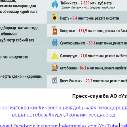
Пресс-служба АО «У
нергия
#скважин
#инвестиция
#добыча
#углеводород
вод
#нефтебаза
#қудуқ
#кон
#иқтисод
#аёқш
-sayt
|
facebook
|
instagram
|
telegram
|
vk.com
|
YouTube
|
twi