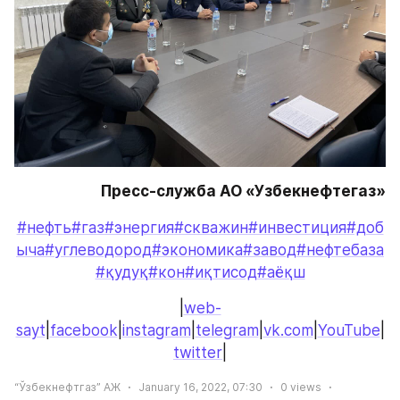
Пресс-служба АО «Узбекнефтегаз»
#нефть
#газ
#энергия
#скважин
#инвестиция
#доб
ыча
#углеводород
#экономика
#завод
#нефтебаза
#қудуқ
#кон
#иқтисод
#аёқш
|
web-
sayt
|
facebook
|
instagram
|
telegram
|
vk.com
|
YouTube
|
twitter
|
“Ўзбекнефтгаз” АЖ
January 16, 2022, 07:30
0
views