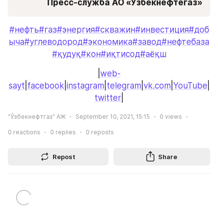
Пресс-служба АО «Узбекнефтегаз»
#нефть
#газ
#энергия
#скважин
#инвестиция
#доб
ыча
#углеводород
#экономика
#завод
#нефтебаза
#қудуқ
#кон
#иқтисод
#аёқш
|
web-
sayt
|
facebook
|
instagram
|
telegram
|
vk.com
|
YouTube
|
twitter
|
“Ўзбекнефтгаз” АЖ
September 10, 2021, 15:15
0
views
0
reactions
0
replies
0
reposts
Repost
Share