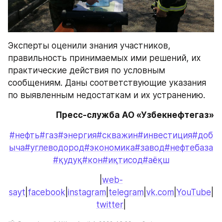
Эксперты оценили знания участников, 
правильность принимаемых ими решений, их 
практические действия по условным 
сообщениям. Даны соответствующие указания 
по выявленным недостаткам и их устранению.
Пресс-служба АО «Узбекнефтегаз»
#нефть
#газ
#энергия
#скважин
#инвестиция
#доб
ыча
#углеводород
#экономика
#завод
#нефтебаза
#қудуқ
#кон
#иқтисод
#аёқш
|
web-
sayt
|
facebook
|
instagram
|
telegram
|
vk.com
|
YouTube
|
twitter
|