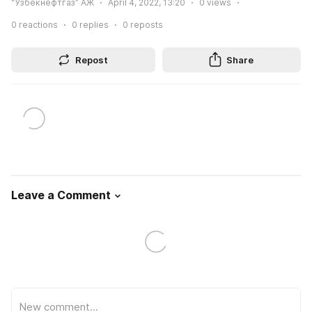
“Ўзбекнефтгаз” АЖ
April 4, 2022, 13:20
0
views
0
reactions
0
replies
0
reposts
Repost
Share
Leave a Comment