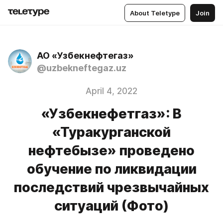
About Teletype
Join
АО «Узбекнефтегаз»
@uzbekneftegaz.uz
April 4, 2022
«Узбекнефетгаз»: В
«Туракурганской
нефтебызе» проведено
обучение по ликвидации
последствий чрезвычайных
ситуаций (Фото)