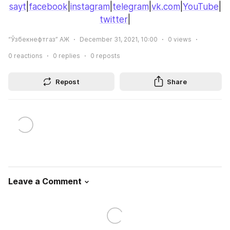
sayt
|
facebook
|
instagram
|
telegram
|
vk.com
|
YouTube
|
twitter
|
“Ўзбекнефтгаз” АЖ
December 31, 2021, 10:00
0
views
0
reactions
0
replies
0
reposts
Repost
Share
Leave a Comment