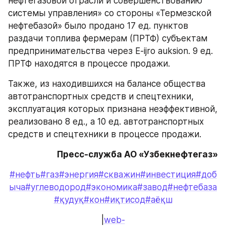
нефтегазовой отрасли и совершенствованию 
системы управления» со стороны «Термезской 
нефтебазой» было продано 17 ед. пунктов 
раздачи топлива фермерам (ПРТФ) субъектам 
предпринимательства через E-ijro auksion. 9 ед. 
ПРТФ находятся в процессе продажи.
Также, из находившихся на балансе общества 
автотранспортных средств и спецтехники, 
эксплуатация которых признана неэффективной, 
реализовано 8 ед., а 10 ед. автотранспортных 
средств и спецтехники в процессе продажи.
Пресс-служба АО «Узбекнефтегаз»
#нефть
#газ
#энергия
#скважин
#инвестиция
#доб
ыча
#углеводород
#экономика
#завод
#нефтебаза
#қудуқ
#кон
#иқтисод
#аёқш
|
web-