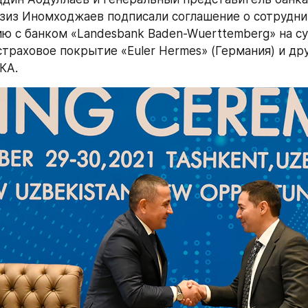
зиз Иномходжаев подписали соглашение о сотруднич
ю с банком «Landesbank Baden-Wuerttemberg» на су
страховое покрытие «Euler Hermes» (Германия) и дру
КА.