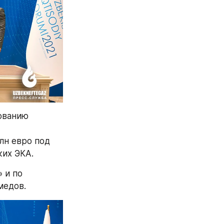
ованию 
н евро под 
ких ЭКА.
и по 
медов.