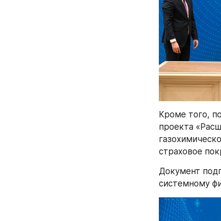
Кроме того, п
проекта «Рас
газохимическо
страховое пок
Документ подп
системному фи