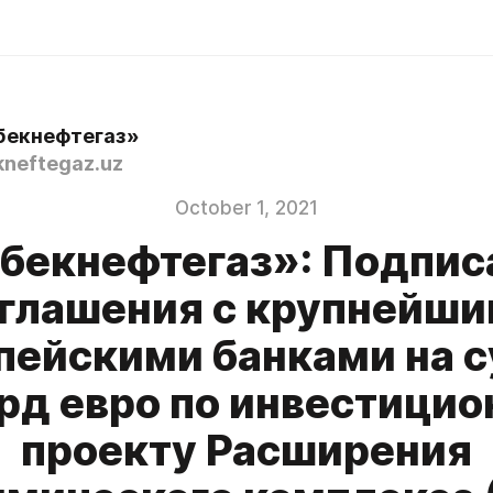
бекнефтегаз»
neftegaz.uz
October 1, 2021
бекнефтегаз»: Подпи
глашения с крупнейш
пейскими банками на 
лрд евро по инвестици
проекту Расширения