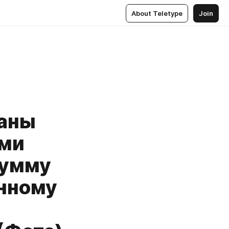
About Teletype
Join
саны
ими
сумму
онному