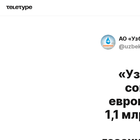
АО «Уз
@uzbek
«Уз
со
евро
1,1 м