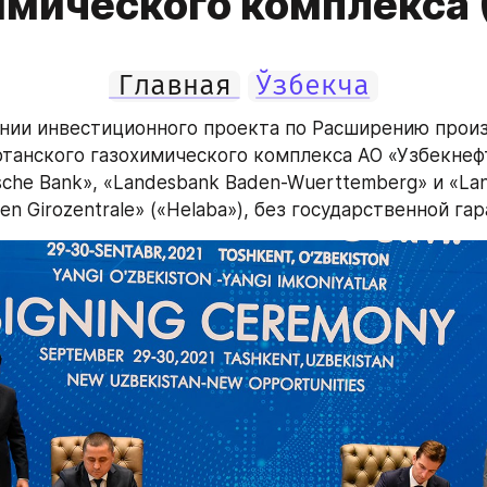
имического комплекса 
Главная
Ўзбекча
нии инвестиционного проекта по Расширению произ
анского газохимического комплекса АО «Узбекнефт
sche Bank», «Landesbank Baden-Wuerttemberg» и «Lan
en Girozentrale» («Helaba»), без государственной гар