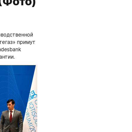
(Фото)
водственной 
егаз» примут 
desbank 
антии.