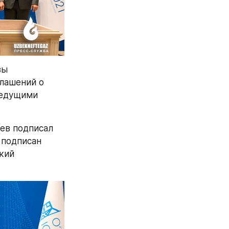
ы 
лашений о 
едущими 
в подписал 
подписан 
ий 