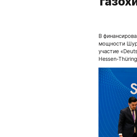
газох
В финансирова
мощности Шурт
участие «Deut
Hessen-Thüring