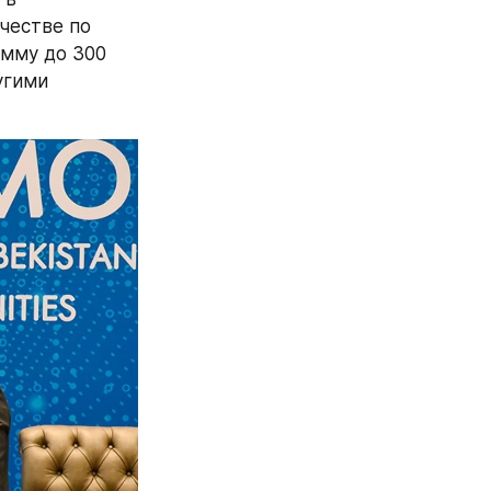
естве по 
мму до 300 
гими 