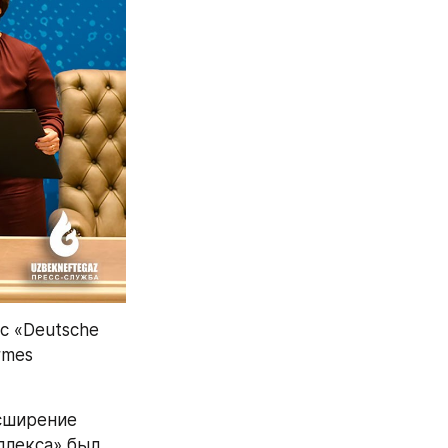
 «Deutsche 
mes 
ширение 
лекса» был 