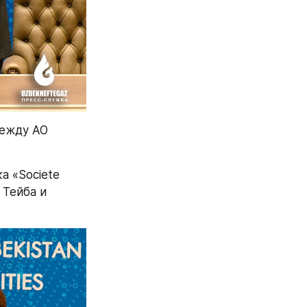
ежду АО 
 «Societe 
Тейба и 