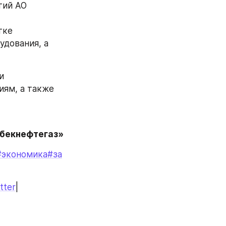
ий АО 
ке 
дования, а 
 
ям, а также 
збекнефтегаз»
#экономика
#за
tter
|