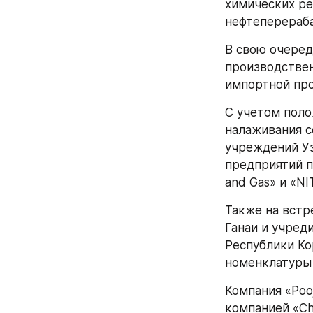
химических ре
нефтеперераб
В свою очеред
производствен
импортной про
С учетом поло
налаживания с
учреждений Уз
предприятий п
and Gas» и «NI
Также на встр
Ганаи и учреди
Республики Ко
номенклатуры
Компания «Pooj
компанией «Choi