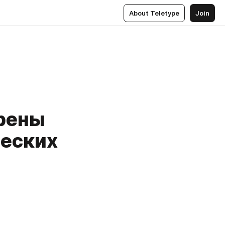
About Teletype
Join
рены
ческих
и