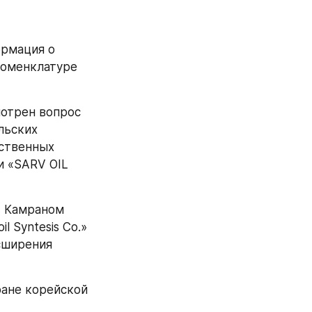
рмация о 
оменклатуре 
отрен вопрос 
ьских 
ственных 
 «SARV OIL 
 Камраном 
Syntesis Co.» 
ширения 
ране корейской 