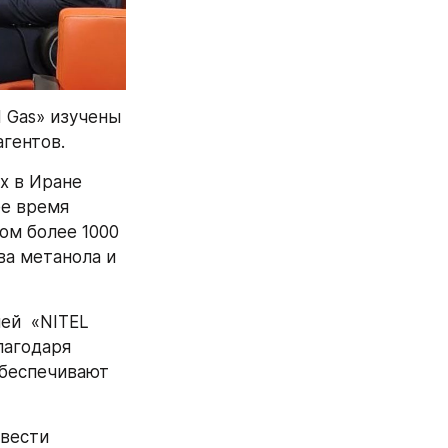
 Gas» изучены 
гентов.
 в Иране 
е время 
м более 1000 
а метанола и 
й  «NITEL 
агодаря 
беспечивают 
вести 