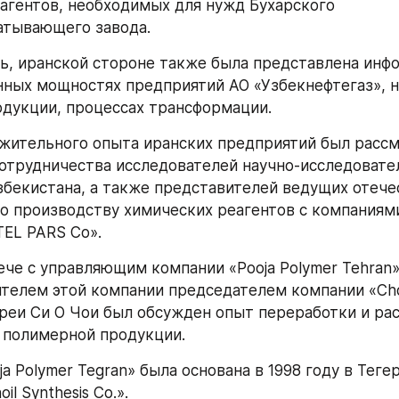
агентов, необходимых для нужд Бухарского 
атывающего завода.
ь, иранской стороне также была представлена инфо
ных мощностях предприятий АО «Узбекнефтегаз», н
дукции, процессах трансформации.
жительного опыта иранских предприятий был рассм
отрудничества исследователей научно-исследовател
бекистана, а также представителей ведущих отече
о производству химических реагентов с компаниями
TEL PARS Co».
ече с управляющим компании «Pooja Polymer Tehran»
телем этой компании председателем компании «Choil 
реи Си О Чои был обсужден опыт переработки и рас
 полимерной продукции.
a Polymer Tegran» была основана в 1998 году в Теге
l Synthesis Co.». 