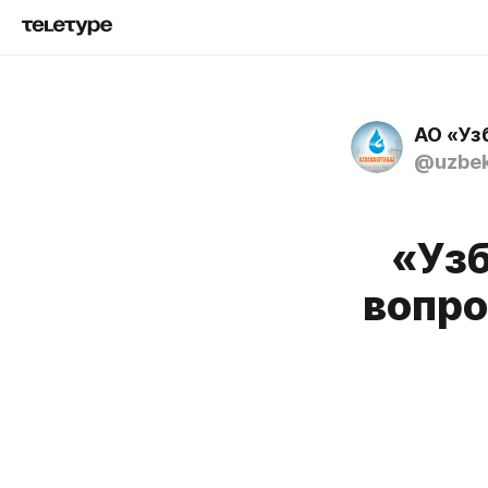
АО «Уз
@uzbek
«Уз
вопро