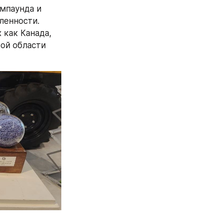
паунда и 
енности. 
как Канада, 
ой области 