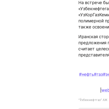
На встрече бы
«Узбекнефтега
«УзКорГазКемик
полимерной пр
также освоен
Иранская стор
предложения п
считает целес
представителя
#нефть
#газ
#э
|
web
“Ўзбекнефтгаз” АЖ