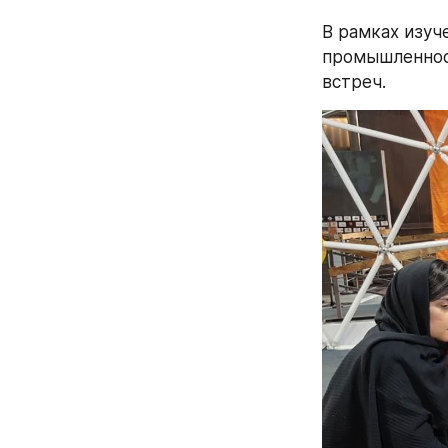
В рамках изуч
промышленност
встреч.