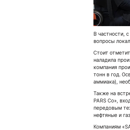
В частности, 
вопросы локал
Стоит отметит
наладила прои
компания прои
тонн в год. О
аммиака), нео
Также на встр
PARS Co», вход
передовым тех
нефтяные и га
Компаниям «SA