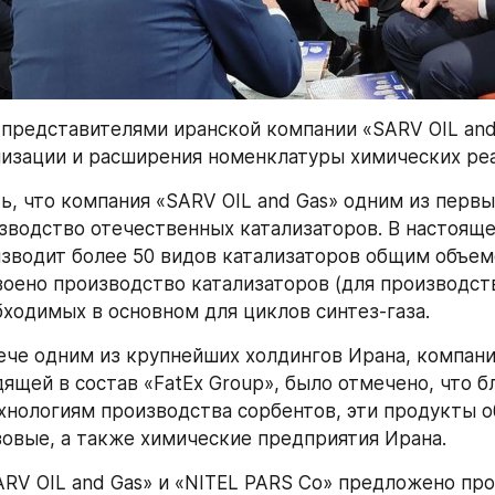
с представителями иранской компании «SARV OIL and
изации и расширения номенклатуры химических реа
ь, что компания «SARV OIL and Gas» одним из первых
зводство отечественных катализаторов. В настояще
зводит более 50 видов катализаторов общим объемо
своено производство катализаторов (для производств
бходимых в основном для циклов синтез-газа.
ече одним из крупнейших холдингов Ирана, компание
ящей в состав «FatEx Group», было отмечено, что бл
нологиям производства сорбентов, эти продукты о
зовые, а также химические предприятия Ирана.
RV OIL and Gas» и «NITEL PARS Co» предложено про