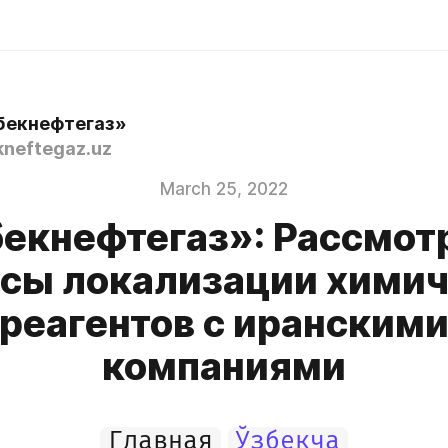
бекнефтегаз»
neftegaz.uz
March 25, 2022
бекнефтегаз»: Рассмот
сы локализации хими
реагентов с иранским
компаниями
Главная
Ўзбекча