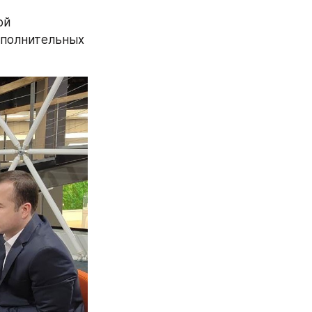
й 
полнительных 