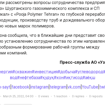
ли рассмотрены вопросы сотрудничества предприят
з» Шуртанского газохимического комплекса и СП 
ал» с «Pooja Polymer Tehran» по глубокой переработ
одукции, производству труб и дождевального обору
ию новых марок полимеров.
она сообщила, что в ближайшие дни представит свои
о установлению сотрудничества по этим направлени
ообразным формирование рабочей группы между 
ми компаний.
Пресс-служба АО «У
нергия
#скважин
#инвестиция
#добыча
#углеводород
вод
#нефтебаза
#қудуқ
#кон
#иқтисод
#аёқш
-sayt
|
facebook
|
instagram
|
telegram
|
vk.com
|
YouTube
|
twi
March 25, 2022, 04:00
0
views
1
reaction
0
replies
0
reposts