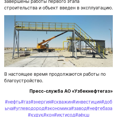
завершены работы первого этапа 
строительства и объект введен в эксплуатацию.
В настоящее время продолжаются работы по 
благоустройство.
Пресс-служба АО «Узбекнефтегаз»
#нефть
#газ
#энергия
#скважин
#инвестиция
#доб
ыча
#углеводород
#экономика
#завод
#нефтебаза
#қудуқ
#кон
#иқтисод
#аёқш