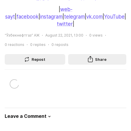
|
web-
sayt
|
facebook
|
instagram
|
telegram
|
vk.com
|
YouTube
|
twitter
|
“Ўзбекнефтгаз” АЖ
August 22, 2021, 13:00
0
views
0
reactions
0
replies
0
reposts
Repost
Share
Leave a Comment