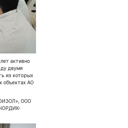
лет активно 
ду двумя 
ь из которых 
 объектах АО 
ОИЗОЛ», ООО 
«НОРДИК-