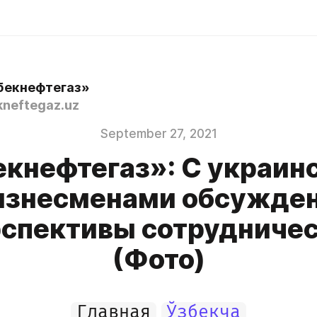
бекнефтегаз»
neftegaz.uz
September 27, 2021
екнефтегаз»: С украин
изнесменами обсужде
спективы сотрудниче
(Фото)
Главная
Ўзбекча