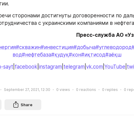
ии. 
речи сторонами достигнуты договоренности по дал
трудничества с украинскими компаниями в нефтега
Пресс-служба АО «У
нергия
#скважин
#инвестиция
#добыча
#углеводород
вод
#нефтебаза
#қудуқ
#кон
#иқтисод
#аёқш
-sayt
|
facebook
|
instagram
|
telegram
|
vk.com
|
YouTube
|
twi
September 27, 2021, 12:30
0
views
0
reactions
0
replies
0
rep
Share