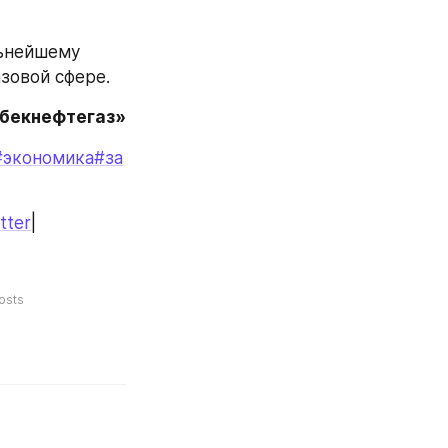
ьнейшему 
зовой сфере.
збекнефтегаз»
#экономика
#за
tter
|
osts