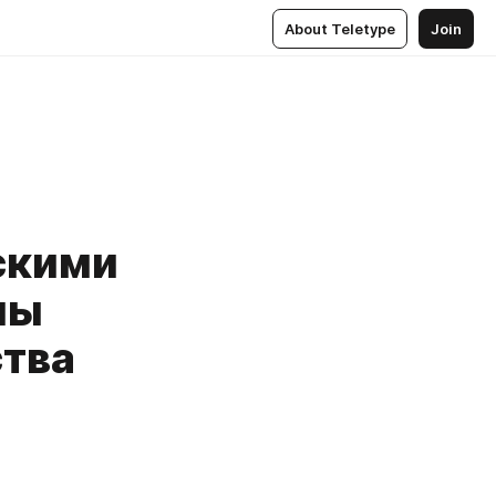
About Teletype
Join
скими
ны
ства