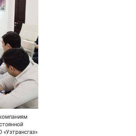
компаниям 
стоянной 
 «Узтрансгаз» 