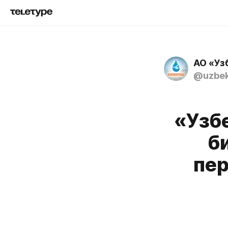
АО «Уз
@uzbek
«Узб
б
пер