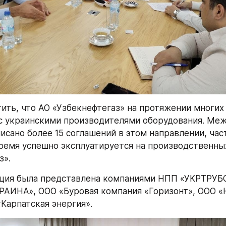
ить, что АО «Узбекнефтегаз» на протяжении многих 
с украинскими производителями оборудования. Меж
исано более 15 соглашений в этом направлении, част
ремя успешно эксплуатируется на производственных
з».
ация была представлена компаниями НПП «УКРТРУБ
АИНА», ООО «Буровая компания «Горизонт», ООО 
Карпатская энергия».  