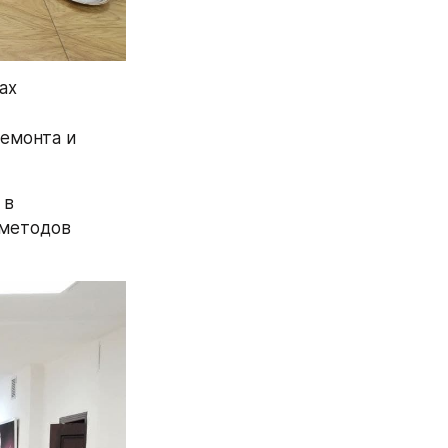
х 
емонта и 
в 
методов 