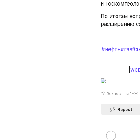
и Госкомгеолог
По итогам вст
расширению со
#нефть
#газ
#э
|
web
“Ўзбекнефтгаз” АЖ
Repost