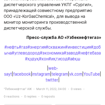
диспетчерского управления УКПГ «Сургил», 
принадлежащей совместному предприятию 
ООО «Uz-KorGasChemical», для вывода на 
монитор мониторинга производственной 
диспетчерской службы.
Пресс-служба АО «Узбекнефтегаз»
#нефть
#газ
#энергия
#скважин
#инвестиция
#доб
ыча
#углеводород
#экономика
#завод
#нефтебаза
#қудуқ
#кон
#иқтисод
#аёқш
|
web-
sayt
|
facebook
|
instagram
|
telegram
|
vk.com
|
YouTube
|
twitter
|
“Ўзбекнефтгаз” АЖ
March 11, 2022, 04:00
0
views
0
reactions
0
replies
0
reposts