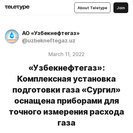
About Teletype
Join
АО «Узбекнефтегаз»
@uzbekneftegaz.uz
March 11, 2022
«Узбекнефтегаз»:
Комплексная установка
подготовки газа «Сургил»
оснащена приборами для
точного измерения расхода
газа