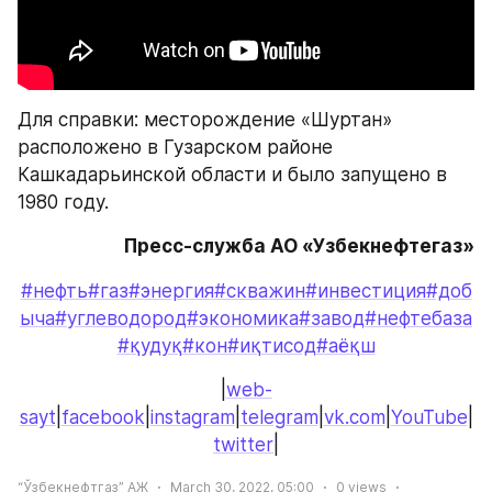
Для справки: месторождение «Шуртан» 
расположено в Гузарском районе 
Кашкадарьинской области и было запущено в 
1980 году.  
Пресс-служба АО «Узбекнефтегаз»
#нефть
#газ
#энергия
#скважин
#инвестиция
#доб
ыча
#углеводород
#экономика
#завод
#нефтебаза
#қудуқ
#кон
#иқтисод
#аёқш
|
web-
sayt
|
facebook
|
instagram
|
telegram
|
vk.com
|
YouTube
|
twitter
|
“Ўзбекнефтгаз” АЖ
March 30, 2022, 05:00
0
views